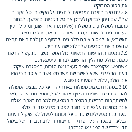
את הסוג המבוקש
3.8 עם סיום בחירת הפריטים, לוחצים על הקישור "סל הקניות
שלי". שם ניתן לבדוק ולעדכן את סל הקניות. בהמשך, לבחור
כתובת למשלוח, סוג משלוח (שליח או דואר רשום) וניתן להוסיף
הערות. ניתן לרשום בעמוד מאובטח זה את פרטי כרטיס
האשראי, או למסור אותם טלפונית. לבסוף ניתן לבחור אם תרצה
שנשמור את הפרטים שלך לרכישה עתידית.
3.9 במסגרת הרישום הראשוני יכול המשתמש, המבקש להירשם
כמנוי, כחלק מתהליך הרישום, לבחור סיסמא ושם
משתמש. אקופארם שומר לעצמו את הזכות, במסגרת שיקול
דעתו הבלעדי, שלא לאשר שם משתמש אשר הוא סבור כי הוא
אינו הולם, עלול להטעות או פוגע.
3.10 במסגרת ביצוע פעולות באתר יהיה על כל מבצע הפעולה
להכניס פרטים שונים כמצוין כאמור לעיל, ומסירתם הינה תנאי
להשתתפות ברכישת המוצרים המוצעים למכירה באתר, אולם
אינה מחויבת על פי חוק. חובה למסור מידע מדויק, מלא
ומעודכן. המפעילים שומרים על זכותם לפעול לפי שיקול דעתם
הבלעדי במקרה של הפרת התחייבות זו, לרבות בדרך של ביטול
חד- צדדי של המנוי או הגבלתו.