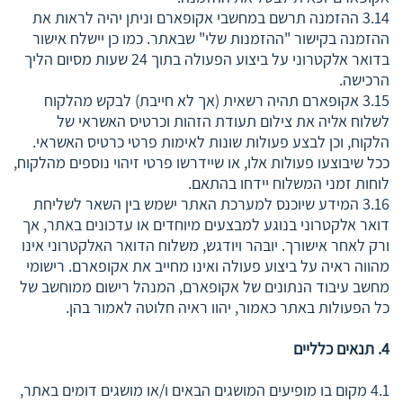
3.14 ההזמנה תרשם במחשבי אקופארם וניתן יהיה לראות את
ההזמנה בקישור "ההזמנות שלי" שבאתר. כמו כן יישלח אישור
בדואר אלקטרוני על ביצוע הפעולה בתוך 24 שעות מסיום הליך
הרכישה.
3.15 אקופארם תהיה רשאית (אך לא חייבת) לבקש מהלקוח
לשלוח אליה את צילום תעודת הזהות וכרטיס האשראי של
הלקוח, וכן לבצע פעולות שונות לאימות פרטי כרטיס האשראי.
ככל שיבוצעו פעולות אלו, או שיידרשו פרטי זיהוי נוספים מהלקוח,
לוחות זמני המשלוח יידחו בהתאם.
3.16 המידע שיוכנס למערכת האתר ישמש בין השאר לשליחת
דואר אלקטרוני בנוגע למבצעים מיוחדים או עדכונים באתר, אך
ורק לאחר אישורך. יובהר ויודגש, משלוח הדואר האלקטרוני אינו
מהווה ראיה על ביצוע פעולה ואינו מחייב את אקופארם. רישומי
מחשב עיבוד הנתונים של אקופארם, המנהל רישום ממוחשב של
כל הפעולות באתר כאמור, יהוו ראיה חלוטה לאמור בהן.
4. תנאים כלליים
4.1 מקום בו מופיעים המושגים הבאים ו/או מושגים דומים באתר,