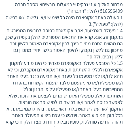
מרחוב האלוף עוזי נרקיס 9 במעלות-תרשיחא מספר חברה
516696499 (להלן: "החברה")
1 פעולה באתר אקופארם הינה כל שימוש ו/או גלישה ו/או רכישה
(להלן: "פעולה").3
1.4 פעולה באמצעות אתר אקופארם כפופה לתנאים המפורטים
בתקנון זה. אנא קרא את התנאים המפורטים להלן בקפידה, שכן,
הם מהווים הסכם מחייב בינך לבין אקופארם האמור בלשון זכר
מתכוון גם ללשון נקבה, ולהיפך האמור בלשון יחיד מתכוון גם
ללשון רבים, ולהיפך
1.5 כל המבצע פעולה באקופארם מצהיר כי הינו מודע לתקנון
אקופארם ולכללי ההשתתפות באתר אקופארם ומקבלם, וכי לא
תהא לו ו/או למי מטעמו כל טענה ו/או תביעה כנגד בעלי האתר
ו/או מפעיליו ו/או מי מטעמם מלבד טענות הקשורות בהפרת
התחייבויות בעלי האתר ו/או מפעיליו על פי תקנון וכללי
השתתפות אלו. מפעילי האתר שומרים לעצמם את הזכות שלא
לאפשר כניסה לאתר ו/או רכישה בו למי שיפר את הוראות
התקנון ו/או יעשה שימוש בלתי ראוי באתר, בהיותו מנוי באתר, או
בכל תוכן המופיע באתר. ויודגש כי עצם ביצוע הפעולה באתר
תהווה הודעה מוחלטת, סופית ובלתי חוזרת, מצד הלקוח כי קרא