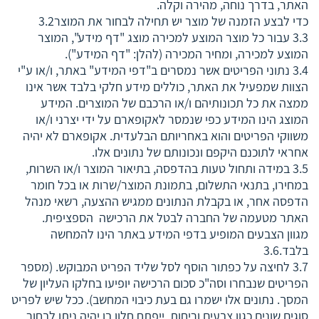
האתר, בדרך נוחה, מהירה וקלה.
כדי לבצע הזמנה של מוצר יש תחילה לבחור את המוצר3.2
3.3 עבור כל מוצר המוצע למכירה מוצג "דף מידע", המוצר
המוצע למכירה, ומחיר המכירה (להלן: "דף המידע").
3.4 נתוני הפריטים אשר נמסרים ב"דפי המידע" באתר, ו/או ע"י
הצוות שמפעיל את האתר, כוללים מידע חלקי בלבד אשר אינו
ממצה את כל תכונותיהם ו/או הרכבם של המוצרים. המידע
המוצג הינו המידע כפי שנמסר לאקופארם על ידי יצרני ו/או
משווקי הפריטים והוא באחריותם הבלעדית. אקופארם לא יהיה
אחראי לתוכנם היקפם ונכונותם של נתונים אלו.
3.5 במידה ותחול טעות בהדפסה, בתיאור המוצר ו/או השרות,
במחירו, בתנאי התשלום, בתמונת המוצר/שרות או בכל חומר
הדפסה אחר, או בקבלת הנתונים ממגיש ההצעה, רשאי מנהל
האתר מטעמה של החברה לבטל את הרכישה הספציפית.
מגוון הצבעים המופיע בדפי המידע באתר הינו להמחשה
בלבד.3.6
3.7 לחיצה על כפתור הוסף לסל שליד הפריט המבוקש. (מספר
הפריטים שנבחרו וסה"כ סכום הרכישה יופיעו בחלקו העליון של
המסך. נתונים אלו ישמרו גם בעת כיבוי המחשב). ככל שיש לפריט
סוגים שונים כגון צבעים וריחות, ייפתח חלון בו יהיה ניתן לבחור