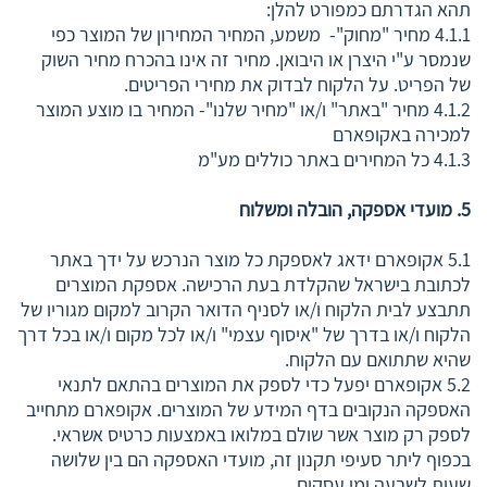
תהא הגדרתם כמפורט להלן:
4.1.1 מחיר "מחוק"- משמע, המחיר המחירון של המוצר כפי
שנמסר ע"י היצרן או היבואן. מחיר זה אינו בהכרח מחיר השוק
של הפריט. על הלקוח לבדוק את מחירי הפריטים.
4.1.2 מחיר "באתר" ו/או "מחיר שלנו"- המחיר בו מוצע המוצר
למכירה באקופארם
4.1.3 כל המחירים באתר כוללים מע"מ
5. מועדי אספקה, הובלה ומשלוח
5.1 אקופארם ידאג לאספקת כל מוצר הנרכש על ידך באתר
לכתובת בישראל שהקלדת בעת הרכישה. אספקת המוצרים
תתבצע לבית הלקוח ו/או לסניף הדואר הקרוב למקום מגוריו של
הלקוח ו/או בדרך של "איסוף עצמי" ו/או לכל מקום ו/או בכל דרך
שהיא שתתואם עם הלקוח.
5.2 אקופארם יפעל כדי לספק את המוצרים בהתאם לתנאי
האספקה הנקובים בדף המידע של המוצרים. אקופארם מתחייב
לספק רק מוצר אשר שולם במלואו באמצעות כרטיס אשראי.
בכפוף ליתר סעיפי תקנון זה, מועדי האספקה הם בין שלושה
שעות לשבעה ימי עסקים.