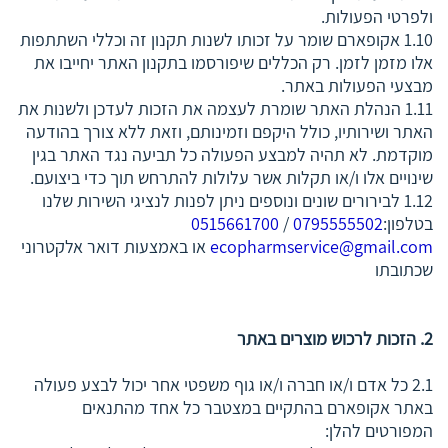
ולפרטי הפעולות.
1.10 אקופארם שומר על זכותו לשנות תקנון זה וכללי השתתפות
אלו מזמן לזמן. רק הכללים שיפורסמו בתקנון האתר יחייבו את
מבצעי הפעולות באתר.
1.11 הנהלת האתר שומרת לעצמה את הזכות לעדכן ולשנות את
האתר ושירותיו, כולל היקפם וזמינותם, וזאת ללא צורך בהודעה
מוקדמת. לא תהיה למבצע הפעולה כל תביעה נגד האתר בגין
שינויים אלו ו/או תקלות אשר עלולות להתרחש תוך כדי ביצועם.
1.12 לבירורים שונים ונוספים ניתן לפנות לנציגי השירות שלנו
בטלפון:
0795555502
/
0515661700
ecopharmservice@gmail.com
או באמצעות דואר אלקטרוני
שכתובתו
2. הזכות לרכוש מוצרים באתר
2.1 כל אדם ו/או חברה ו/או גוף משפטי אחר יכול לבצע פעולה
באתר אקופארם בהתקיים במצטבר כל אחד מהתנאים
המפורטים להלן: