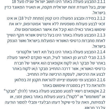
2.1.1 המבצע פעולה באתר הינו תושב ישראל שגילו מעל 18
שנים, בעל תעודת זהות ישראלית תקפה, או תאגיד המאוגד כדין
בישראל.
2.1.2 במידה ומבצע הפעולה הינו קטין (מתחת לגיל 18) או אינו
זכאי לבצע פעולות משפטיות ללא אישור אפוטרופוס, יראו את
שימושו באתר כאילו הוא קיבל את אישור האפוטרופוס שלו.
2.1.3 המבצע פעולה באתר הינו בעל כרטיס אשראי תקף השייך
לאחת מחברות כרטיסי האשראי הפועלות בישראל ואשר הונפק
בישראל.
2.1.4 המבצע פעולה באתר הינו בעל תא דואר אלקטרוני
2.1.5 מבלי לגרוע מן האמור לעיל, תנאי מוקדם לאישור פעולה
באתר של מבקר ו/או לקוח אקופארם הוא אישור של חברת
כרטיסי האשראי, אשר דרכה התחייב מבקר ו/או לקוח באתר
לבצע את הרכישה, לעסקת הרכישה עליה התחייב.
2.1.6 המבצע ומי מטעמו יצייתו להוראות תקנון זה במלואן
ולהוראת כל דין במסגרת שימושם באתר
2.2 אקופארם רשאי למנוע ממבצע פעולה באתר (להלן: "מבקר"
או "משתמש" או "לקוח") ביצוע פעולות באתר באופן זמני, או
לצמיתות, וזאת על פי שיקול דעתו הבלעדי ומבלי למסור הודעה
על כך מראש.