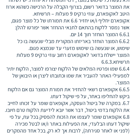
את המוצר בדואר רשום, בצרוף הקבלה על הרכישה כשהוא ארוז
היטב לאקופארם, עוזי נרקיס 9 מעלות – תרשיחא.
אקופארם יחליף ו/או יחזיר 6.6 את תמורתו של כל מוצר פגום,
אשר נמסר ללקוח בהתאם לתנאי ההחזר אשר יפורטו להלן:
6.6.1 המוצר הוחזר תוך 14 יום.
6.6.2 המוצר הוחזר באריזתו המקורית מבלי שנעשה בו כל
שימוש, או שנעשה בו שימוש מזערי עד שנמצא פגום.
המוצר יישלח בדואר לאקופארם רחוב עוזי נרקיס 9 מעלות
תרשיחא.6.6.3
6.6.4 שמו ופרטיו המלאים של הלקוח יצורפו למוצר, הלקוח יתיר
למפעילי האתר להעביר את שמו וכתובתו ליצרן או היבואן של
המוצר.
6.6.5 אקופארם רשאי להחזיר את תמורת המוצר גם אם הלקוח
ביקש להחליפו באחר, על פי שיקול דעתו.
6.7. במקרה של ביטול העסקה, אקופארם שומר על זכותו לחייב
את הלקוח בדמי ביטול, דבר אשר יובא לידיעת הלקוח טרם חיובו.
6.8 אקופארם שומר לעצמו את הזכות להפסיק בכל עת, על פי
שיקול דעתו הבלעדי, את הפעילות באתר ו/או לבטל מכירה
(לפני או לאחר סגירתה), לרבות אך לא רק, בכל אחד מהמקרים