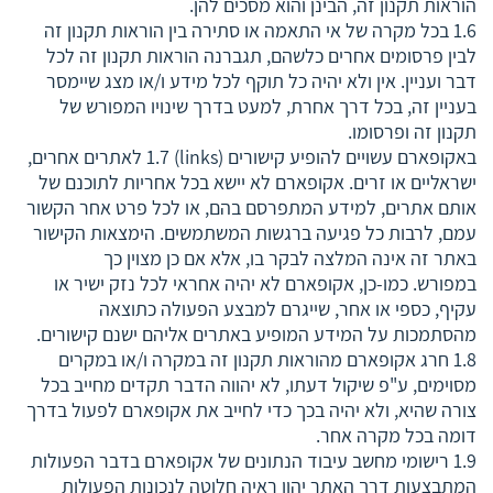
הוראות תקנון זה, הבינן והוא מסכים להן.
1.6 בכל מקרה של אי התאמה או סתירה בין הוראות תקנון זה
לבין פרסומים אחרים כלשהם, תגברנה הוראות תקנון זה לכל
דבר ועניין. אין ולא יהיה כל תוקף לכל מידע ו/או מצג שיימסר
בעניין זה, בכל דרך אחרת, למעט בדרך שינויו המפורש של
תקנון זה ופרסומו.
באקופארם עשויים להופיע קישורים (links) 1.7 לאתרים אחרים,
ישראליים או זרים. אקופארם לא יישא בכל אחריות לתוכנם של
אותם אתרים, למידע המתפרסם בהם, או לכל פרט אחר הקשור
עמם, לרבות כל פגיעה ברגשות המשתמשים. הימצאות הקישור
באתר זה אינה המלצה לבקר בו, אלא אם כן מצוין כך
במפורש. כמו-כן, אקופארם לא יהיה אחראי לכל נזק ישיר או
עקיף, כספי או אחר, שייגרם למבצע הפעולה כתוצאה
מהסתמכות על המידע המופיע באתרים אליהם ישנם קישורים.
1.8 חרג אקופארם מהוראות תקנון זה במקרה ו/או במקרים
מסוימים, ע"פ שיקול דעתו, לא יהווה הדבר תקדים מחייב בכל
צורה שהיא, ולא יהיה בכך כדי לחייב את אקופארם לפעול בדרך
דומה בכל מקרה אחר.
1.9 רישומי מחשב עיבוד הנתונים של אקופארם בדבר הפעולות
המתבצעות דרך האתר יהוו ראיה חלוטה לנכונות הפעולות