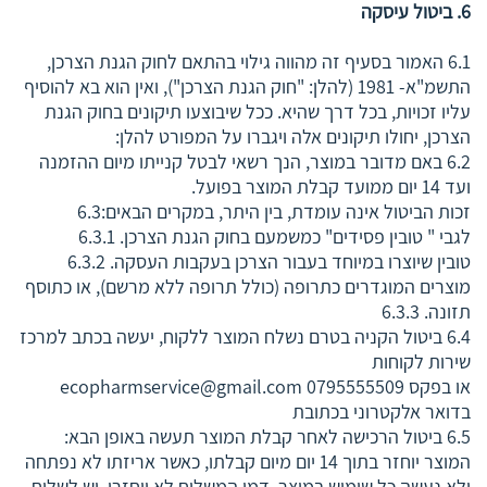
6. ביטול עיסקה
6.1 האמור בסעיף זה מהווה גילוי בהתאם לחוק הגנת הצרכן,
התשמ"א- 1981 (להלן: "חוק הגנת הצרכן"), ואין הוא בא להוסיף
עליו זכויות, בכל דרך שהיא. ככל שיבוצעו תיקונים בחוק הגנת
הצרכן, יחולו תיקונים אלה ויגברו על המפורט להלן:
6.2 באם מדובר במוצר, הנך רשאי לבטל קנייתו מיום ההזמנה
ועד 14 יום ממועד קבלת המוצר בפועל.
זכות הביטול אינה עומדת, בין היתר, במקרים הבאים:6.3
לגבי " טובין פסידים" כמשמעם בחוק הגנת הצרכן. 6.3.1
טובין שיוצרו במיוחד בעבור הצרכן בעקבות העסקה. 6.3.2
מוצרים המוגדרים כתרופה (כולל תרופה ללא מרשם), או כתוסף
תזונה. 6.3.3
6.4 ביטול הקניה בטרם נשלח המוצר ללקוח, יעשה בכתב למרכז
שירות לקוחות
או בפקס 0795555509
ecopharmservice@gmail.com
בדואר אלקטרוני בכתובת
6.5 ביטול הרכישה לאחר קבלת המוצר תעשה באופן הבא:
המוצר יוחזר בתוך 14 יום מיום קבלתו, כאשר אריזתו לא נפתחה
ולא נעשה כל שימוש במוצר, דמי המשלוח לא יוחזרו. יש לשלוח