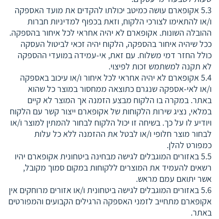
5.3 אקופארם עושה כמיטב יכולתו להקדים את מועד האספקה
ו/או להתאימו לצורכי הלקוח, וזאת בכפוף למדיניות חברות
ההובלה השונות. אקופארם לא יהיה אחראי לכל איחור בהספקה.
ככל שיהיה איחור בהספקה, הלקוח יהיה זכאי לביטול העסקה
כולל החזר דמי משלוח. עם זאת, אי-עמידה במועדי ההספקה
לא תקנה למשתמש זכות לפיצוי.
5.4 אקופארם לא יהיה אחראי לכל איחור ו/או עיכוב באספקה
ו/או לאי-אספקה שנגרם כתוצאה ממחסור במוצר כל שהוא
באתר. במקרה בו הלקוח מבצע הזמנה אך המוצר לא קיים
במלאי, נציג שירות הלקוחות של אקופארם ייצור קשר עם הלקוח
ויודיע לו על כך. בשיחה זו יכול הלקוח לבחור להמתין למוצר ו/או
לבחור מוצר חלופי ו/או לבטל את ההזמנה ללא כל עלות
כמפורט להלן.
5.5 באזורים המוגבלים לגישה מבחינה ביטחונית אקופארם יהיו
רשאים להעמיד את המוצרים ללקוחות במקום סמוך מקובל,
אשר יתואם עמם מראש.
5.6 באזורים המוגבלים לגישה ביטחונית ו/או אזורים מרוחקים אין
אקופארם מתחייב לזמני האספקה הרגילים הקבועים והמפורטים
באתר.