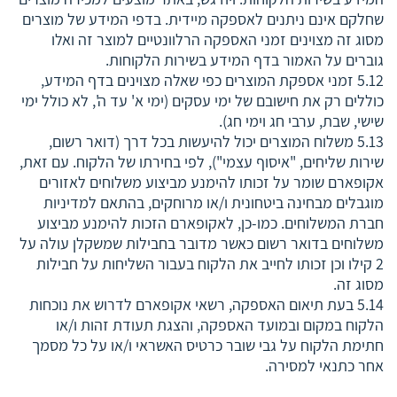
שחלקם אינם ניתנים לאספקה מיידית. בדפי המידע של מוצרים
מסוג זה מצוינים זמני האספקה הרלוונטיים למוצר זה ואלו
גוברים על האמור בדף המידע בשירות הלקוחות.
5.12 זמני אספקת המוצרים כפי שאלה מצוינים בדף המידע,
כוללים רק את חישובם של ימי עסקים (ימי א' עד ה', לא כולל ימי
שישי, שבת, ערבי חג וימי חג).
5.13 משלוח המוצרים יכול להיעשות בכל דרך (דואר רשום,
שירות שליחים, "איסוף עצמי"), לפי בחירתו של הלקוח. עם זאת,
אקופארם שומר על זכותו להימנע מביצוע משלוחים לאזורים
מוגבלים מבחינה ביטחונית ו/או מרוחקים, בהתאם למדיניות
חברת המשלוחים. כמו-כן, לאקופארם הזכות להימנע מביצוע
משלוחים בדואר רשום כאשר מדובר בחבילות שמשקלן עולה על
2 קילו וכן זכותו לחייב את הלקוח בעבור השליחות על חבילות
מסוג זה.
5.14 בעת תיאום האספקה, רשאי אקופארם לדרוש את נוכחות
הלקוח במקום ובמועד האספקה, והצגת תעודת זהות ו/או
חתימת הלקוח על גבי שובר כרטיס האשראי ו/או על כל מסמך
אחר כתנאי למסירה.