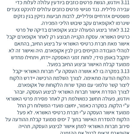
3.11 ויודגש, הגשת פרטים כוזבים ביודעין עלולה לעלות כדי
עבירה פלילית. נגד מגישי פרטים כוזבים עלולים להינקט צעדים
משפטיים אזרחיים ופליליים, לרבות תביעות נזיקין בגין נזקים
שיגרמו לאקופארם עקב שיבוש הליכי המכירה.
3.12 לאחר ביצוע הפעולה יבצע אקופארם בדיקה של פרטי
כרטיס האשראי. עסקת הקנייה תבוצע רק לאחר אקופארם יקבל
אישור מאת חברת כרטיסי האשראי על ביצוע החיוב, בהתאם
לנוהלי העבודה הקיימים בינן לבין אקופארם. היה ואישור זה לא
יתקבל באופן מידי, לוחות זמני האספקה יידחו, ויתחילו מחדש
ממועד קבלת האישור וביצוע החיוב בפועל.
3.13 במקרה בו לא אושרה העסקה ע"י חברות האשראי יקבל
הלקוח הודעה מתאימה. לצורך השלמת הרכישה יידרש הלקוח
ליצור קשר טלפוני עם מוקד שרות הלקוחות של אקופארם.
לצורך הסדרת אישור חברות האשראי לביצוע העסקה. יובהר
ויודגש, פעולה תחשב כמושלמת רק לאחר מסירת פרטי האשראי
ע"י הלקוח. במקרה כאמור, יחשבו מועדי המשלוח רק החל
ממועד אישור העסקה ע"י חברת כרטיסי האשראי. לא פעל
הלקוח להסדרת האישור בתוך 7 ימים ממועד קבלת ההודעה על
סירוב חברות האשראי למתן אישור לביצוע העסקה, תהייה
אקופארם זכאית לבטל את ההזמנה.