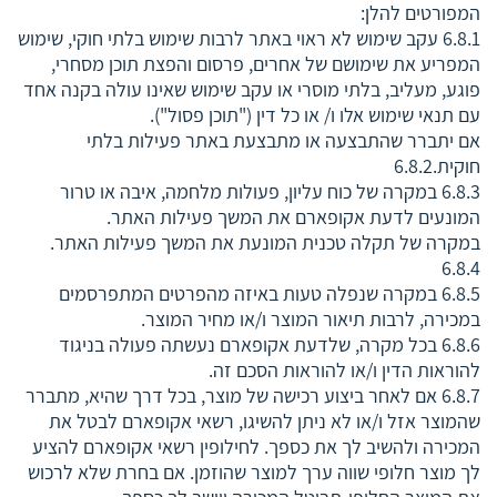
המפורטים להלן:
6.8.1 עקב שימוש לא ראוי באתר לרבות שימוש בלתי חוקי, שימוש
המפריע את שימושם של אחרים, פרסום והפצת תוכן מסחרי,
פוגע, מעליב, בלתי מוסרי או עקב שימוש שאינו עולה בקנה אחד
עם תנאי שימוש אלו ו/ או כל דין ("תוכן פסול").
אם יתברר שהתבצעה או מתבצעת באתר פעילות בלתי
חוקית.6.8.2
6.8.3 במקרה של כוח עליון, פעולות מלחמה, איבה או טרור
המונעים לדעת אקופארם את המשך פעילות האתר.
במקרה של תקלה טכנית המונעת את המשך פעילות האתר.
6.8.4
6.8.5 במקרה שנפלה טעות באיזה מהפרטים המתפרסמים
במכירה, לרבות תיאור המוצר ו/או מחיר המוצר.
6.8.6 בכל מקרה, שלדעת אקופארם נעשתה פעולה בניגוד
להוראות הדין ו/או להוראות הסכם זה.
6.8.7 אם לאחר ביצוע רכישה של מוצר, בכל דרך שהיא, מתברר
שהמוצר אזל ו/או לא ניתן להשיגו, רשאי אקופארם לבטל את
המכירה ולהשיב לך את כספך. לחילופין רשאי אקופארם להציע
לך מוצר חלופי שווה ערך למוצר שהוזמן. אם בחרת שלא לרכוש