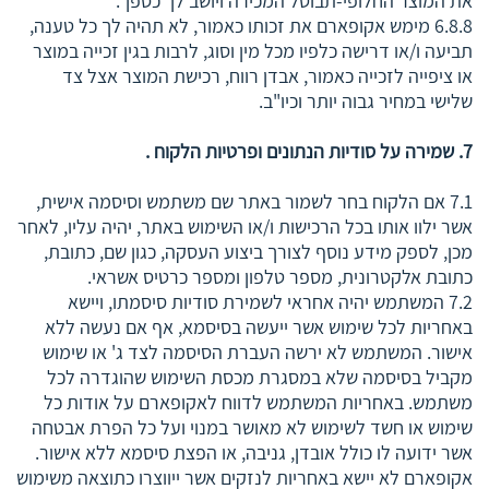
את המוצר החלופי-תבוטל המכירה ויושב לך כספך.
6.8.8 מימש אקופארם את זכותו כאמור, לא תהיה לך כל טענה,
תביעה ו/או דרישה כלפיו מכל מין וסוג, לרבות בגין זכייה במוצר
או ציפייה לזכייה כאמור, אבדן רווח, רכישת המוצר אצל צד
שלישי במחיר גבוה יותר וכיו"ב.
7. שמירה על סודיות הנתונים ופרטיות הלקוח .
7.1 אם הלקוח בחר לשמור באתר שם משתמש וסיסמה אישית,
אשר ילוו אותו בכל הרכישות ו/או השימוש באתר, יהיה עליו, לאחר
מכן, לספק מידע נוסף לצורך ביצוע העסקה, כגון שם, כתובת,
כתובת אלקטרונית, מספר טלפון ומספר כרטיס אשראי.
7.2 המשתמש יהיה אחראי לשמירת סודיות סיסמתו, ויישא
באחריות לכל שימוש אשר ייעשה בסיסמא, אף אם נעשה ללא
אישור. המשתמש לא ירשה העברת הסיסמה לצד ג' או שימוש
מקביל בסיסמה שלא במסגרת מכסת השימוש שהוגדרה לכל
משתמש. באחריות המשתמש לדווח לאקופארם על אודות כל
שימוש או חשד לשימוש לא מאושר במנוי ועל כל הפרת אבטחה
אשר ידועה לו כולל אובדן, גניבה, או הפצת סיסמא ללא אישור.
אקופארם לא יישא באחריות לנזקים אשר ייווצרו כתוצאה משימוש