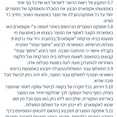
5.7 התקנון של רשות הדואר לישראל ו/או של כל גוף אחר
באמצעותו אקופארם מבצע את ההובלה והאספקה של המוצרים
יחול על כל אספקה/הובלה של מוצר באמצעות האתר, ויחייב כל
מציע.
5.8 אספקת המוצרים הנרכשים באתר תעשה ע"י אקופארם ו/או
באפשרות הקונה לאסוף את המוצר בעצמו או באמצעות מי
מטעמו בבית מרקחת "אקופארם",בכתובת: רח' עוזי נרקיס 9
מעלות-תרשיחא. האפשרות לביצוע "איסוף עצמי" מותנית
בקבלת אישור כי ההזמנה מוכנה. זמני ביצוע "איסוף עצמי"
קבועים בהתאמה לשעות פעילות בית המרקחת ועל הלקוח
האחריות להתעדכן מעת לעת בשעות פעילות אלה.
5.9 התשלום עבור המשלוח/ההובלה יתבצע באמצעות כרטיס
האשראי ויצטרף לתשלום עבור המוצר, ולא יהיה ניתן לביטול מכל
סיבה שהיא.
5.10 ויודגש, בכל מקרה של בקשה לביטול עסקה לאחר שהמוצר
נשלח, כפוף ביטול העסקה לכך שהלקוח יחזיר את המוצר
באריזתו המקורית, שלם ו/או ללא נזק ו/או פגם מכל מין וסוג
שהוא לאקופארם. לא יינתן זיכוי על תשלום המשלוח.
5.11 אספקת המוצרים תתבצע בהתאם לתנאים המופיעים בדף
המידע בשירות הלקוחות. ויודגש, באתר מוצעים למכירה מוצרים