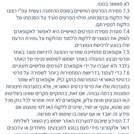
לא מאושר במנוי.
7.3 מסירת הפרטים האישיים בטופס ההזמנה נעשית עפ"י רצונו
של הלקוח ובהסכמתו, מילוי הפרטים מעיד על הסכמתו של
הלקוח למסירתם.
7.4 מטרת מסירת הפרטים האישיים היא לאפשר לאקופארם
לספק את המוצרים ללקוח וללמוד מהלקוח על גמירת הדעת
שלו בנוגע לרכישת המוצרים.
7.5 אקופארם מתחייבת שפרטי ההצעה לרכישת מוצר באתר
ופרטי מבצע הפעולה באתר ישמשו לשימוש פנימי של האתר
בלבד ולא יועברו על ידי אקופארם לגורמים שלישיים חיצוניים.
7.6 כדי לעמוד בדרישות המחמירות ביותר לשמירה על פרטי
כרטיסי האשראי המפורטות בתקן PCI, אקופארם לא שומר
במערכות שלו את פרטי כרטיס האשראי, אלא במערכות חיצוניות
המוגנות ברמה גבוהה. אם זאת, בהתקיים מקרים שאינו בשליטתו
ו/או הנובעים מכוח עליון, אקופארם לא יהיה אחראי לכל נזק מכל
סוג שהוא, עקיף או ישיר, שייגרם ללקוח ו/או למי מטעמו אם
מידע זה יאבד או אם יעשה בו שימוש לא מורשה.
7.7 המידע שיוכנס למערכת האתר ישמש בין השאר לשליחת
דואר אלקטרוני מידי פעם בנוגע למבצעים מיוחדים או עדכונים