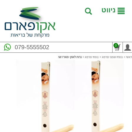
ניווט
0
079-5555502
ראשי
>
צמחי ושמני מרפא
>
צמחי מרפא
>
נרות לאוזן -מארז זוגי