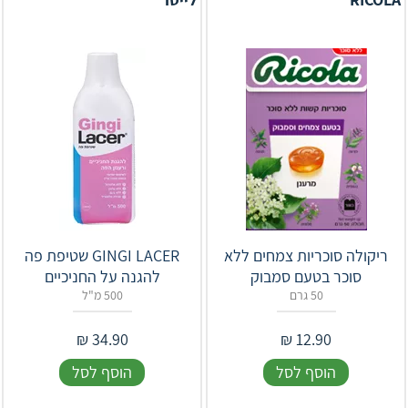
ריקולה סוכריות צמחים ללא
‎GINGI LACER‎ שטיפת פה
סוכר בטעם סמבוק
להגנה על החניכיים
50 גרם
500 מ"ל
₪
34.90
₪
12.90
הוסף לסל
הוסף לסל