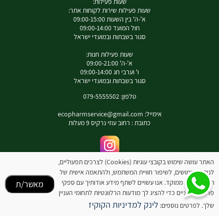
שעות פעילות:
שעות פעילות שירות לקוחות אתר:
א'-ה' בין השעות 09:00-15:00
חול המועד 09:00-14:00
סגור בשבתות ובמועדי ישראל
שעות פעילות חנות:
א'-ה' 09:00-21:00
ו' וערבי חג 09:00-14:00
סגור בשבתות ובמועדי ישראל
טלפון: 079-5555502
אימייל:
ecopharmservice@gmail.com
כתובת : רחוב עוזי נרקיס 9 מעלות
לאינסטגרם שלנו
האתר עושה שימוש בקובצי עוגיות (Cookies) לצרכים תפעוליים,
לניתוח שימושים, לשיפור חוויית המשתמש, ולהתאמה אישית של
המידע באתר זה אינו מהווה תחליף להיוועצות עם רופא או רוקח בטרם רכישת המוצר והתחלת
תוכן ופרסום ממוקד. אנו עשויים לשתף מידע אודותיך עם ספקי
מאשר/ת
הטיפול בו. יש לעיין בעלון לצרכן לפני השימוש בתכשיר .
מומלץ להיוועץ עם רוקח בכל הנוגע למטרות ואופן השימוש , תופעות לוואי ואינטראקציה עם
פרסום חיצוניים כדי להציג לך מודעות הרלוונטיות לתחומי העניין
תכשירים אחרים.
לינק למדיניות הקוקיז
שלך. לפרטים נוספים:
המחירים בתוקף לרכישה באתר בלבד - להתייעצות עם רוקח: 0795555502