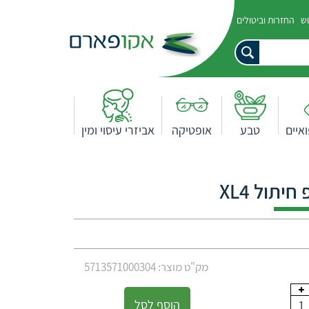
וש
החזרות וביטולים
איים
טבע
אופטיקה
אביזרי עיסוי ומין
יתול XL4
מק"ט מוצר: 5713571000304
הוסף לסל
1