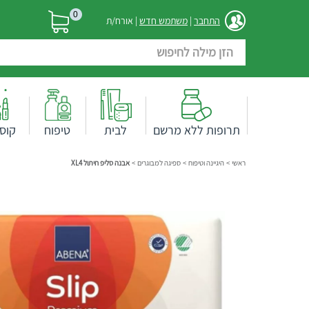
0
התחבר
|
משתמש חדש
| אורח/ת
תרופות ללא מרשם
לבית
טיפוח
קוס
ראשי
>
היגיינה וטיפוח
>
ספיגה למבוגרים
>
אבנה סליפ חיתול XL4