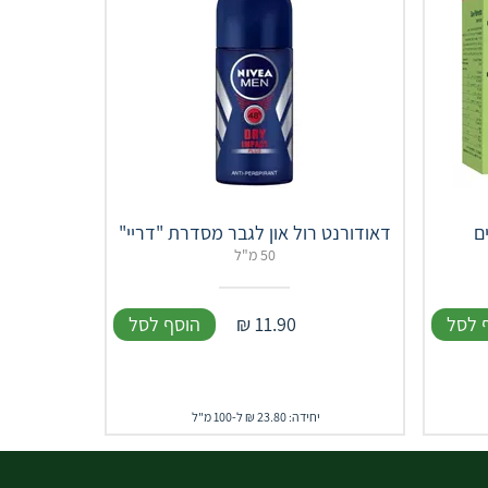
ם
דאודורנט רול און לגבר מסדרת "דריי"
50 מ"ל
 לסל
11.90
₪
הוסף לסל
יחידה: 23.80 ₪ ל-100 מ"ל