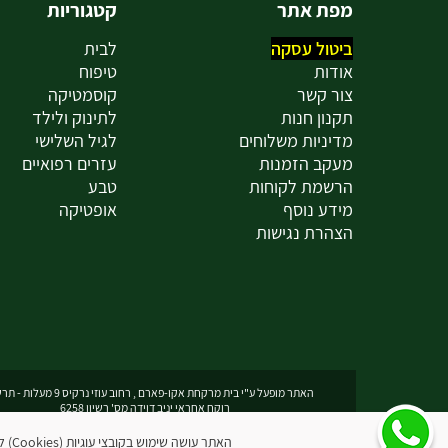
מפת אתר
קטגוריות
ביטול עסקה
לבית
אודות
טיפוח
צור קשר
קוסמטיקה
תקנון חנות
לתינוק ולילד
מדיניות משלוחים
לגיל השלישי
מעקב הזמנות
עזרים רפואיים
הרשמת לקוחות
טבע
מידע נוסף
אופטיקה
הצהרת נגישות
האתר מופעל ע"י בית מרקחת אקו-פארם , רחוב עוזי נרקיס 9 מעלות - תרשיחא
רוקח אחראי יניב דוידה מס' רשיון 6258
האתר