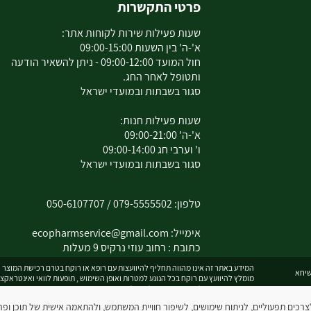
פרטי התקשרות
שעות פעילות שירות לקוחות אתר:
א'-ה' בין השעות 09:00-15:00
חול המועד 09:00-12:00 - ניתן להשאיר הודעה
ותטופל לאחר החג.
סגור בשבתות ובמועדי ישראל
שעות פעילות חנות:
א'-ה' 09:00-21:00
ו' וערבי חג 09:00-14:00
סגור בשבתות ובמועדי ישראל
טלפון:
079-5555502
/
050-6107707
אימייל:
ecopharmservice@gmail.com
כתובת : רחוב עוזי נרקיס 9 מעלות
המידע באתר זה אינו מהווה תחליף להיוועצות עם רופא או רוקח בטרם רכישת המוצר וה
מומלץ להיוועץ עם רוקח בכל הנוגע למטרות ואופן השימוש , תופעות לוואי ואינטראקצ
המחירים בתוקף לרכישה באתר בלבד - להתייעצות עם רוקח:
0795555502
ובנוסף כ
 עושה שימוש בקובצי עוגיות (Cookies) לצרכים תפעוליים, לניתוח שימושים, לשיפור חוויית המשתמש, ולהתאמה אישית של תו