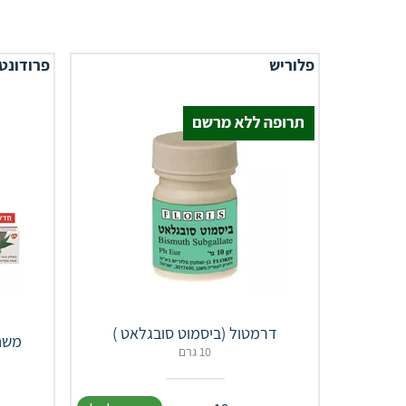
פלוריש
פרודונט
דרמטול (ביסמוט סובגלאט )
משח
10 גרם