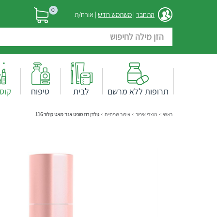
0
התחבר
|
משתמש חדש
| אורח/ת
תרופות ללא מרשם
לבית
טיפוח
קוס
ראשי
>
מוצרי איפור
>
איפור שפתיים
>
גולדן רוז סופט אנד מאט קולור 116