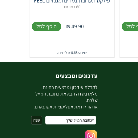
פילקס תערובת צמחים ומגנזיום FEEL
60 כמוסות
 לסל
49.90
₪
הוסף לסל
יחידה: 0.83 ₪ ליחידה
עדכונים ומבצעים
ל
קבלת עידכון ומבצעים בחינם !
מלאו בשדה הבא את כתובת המייל
שלכם.
או הורידו את אפליקציית אקופארם.