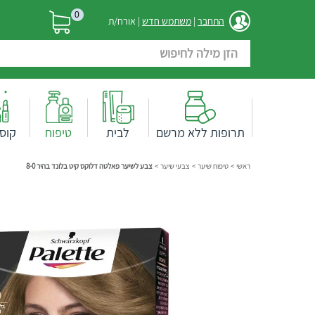
0
התחבר
|
משתמש חדש
| אורח/ת
תרופות ללא מרשם
לבית
טיפוח
קוס
ראשי
>
טיפוח שיער
>
צבעי שיער
>
צבע לשיער פאלטה דלוקס קיט בלונד בהיר 8-0