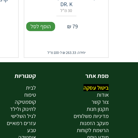
DR. K
30 מ"ל
79
₪
הוסף לסל
יחידה: 263.33 ₪ ל-100 מ"ל
מפת אתר
קטגוריות
ביטול עסקה
לבית
אודות
טיפוח
צור קשר
קוסמטיקה
תקנון חנות
לתינוק ולילד
מדיניות משלוחים
לגיל השלישי
מעקב הזמנות
עזרים רפואיים
הרשמת לקוחות
טבע
מידע נוסף
אופטיקה