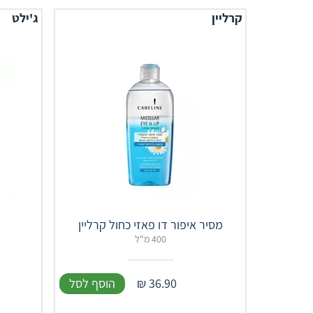
קרליין
ג'ילט
מסיר איפור דו פאזי כחול קרליין
400 מ"ל
36.90
₪
הוסף לסל