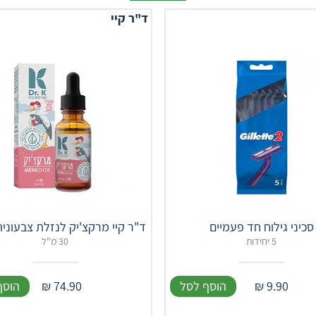
ד"ר קיי
סכיני גילוח חד פעמיים
ד"ר קיי מרקצ'יק לנזלת צבעונית R. K
5 יחידות
30 מ"ל
9.90
₪
הוסף לסל
74.90
₪
הוסף