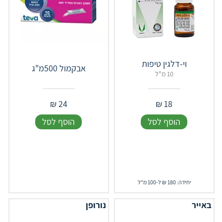
וי-דלגין טיפות
אבקמול 500מ"ג
10 מ"ל
₪
24
₪
18
הוסף לסל
הוסף לסל
יחידה: 180 ₪ ל-100 מ"ל
באייר
נורופן