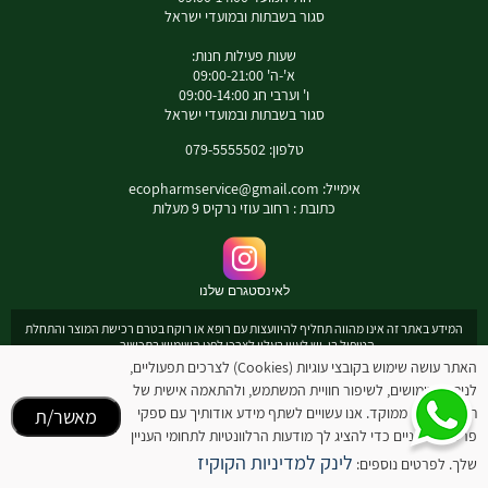
סגור בשבתות ובמועדי ישראל
שעות פעילות חנות:
א'-ה' 09:00-21:00
ו' וערבי חג 09:00-14:00
סגור בשבתות ובמועדי ישראל
טלפון: 079-5555502
אימייל:
ecopharmservice@gmail.com
כתובת : רחוב עוזי נרקיס 9 מעלות
לאינסטגרם שלנו
המידע באתר זה אינו מהווה תחליף להיוועצות עם רופא או רוקח בטרם רכישת המוצר והתחלת
הטיפול בו. יש לעיין בעלון לצרכן לפני השימוש בתכשיר .
מומלץ להיוועץ עם רוקח בכל הנוגע למטרות ואופן השימוש , תופעות לוואי ואינטראקציה עם
האתר עושה שימוש בקובצי עוגיות (Cookies) לצרכים תפעוליים,
תכשירים אחרים.
לניתוח שימושים, לשיפור חוויית המשתמש, ולהתאמה אישית של
המחירים בתוקף לרכישה באתר בלבד - להתייעצות עם רוקח: 0795555502
תוכן ופרסום ממוקד. אנו עשויים לשתף מידע אודותיך עם ספקי
מאשר/ת
ובנוסף כתובת דואר אלקטרוני
ecopharmservice@gmail.com
פרסום חיצוניים כדי להציג לך מודעות הרלוונטיות לתחומי העניין
לינק למדיניות הקוקיז
רוקח אחראי יניב דוידה מס' רשיון 6258
שלך. לפרטים נוספים: