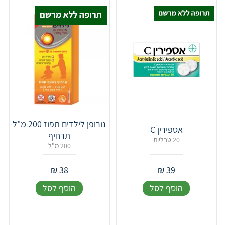
נורופן לילדים תפוז 200 מ"ל
אספירין C
תרחיף
20 טבליות
200 מ"ל
₪
38
₪
39
הוסף לסל
הוסף לסל