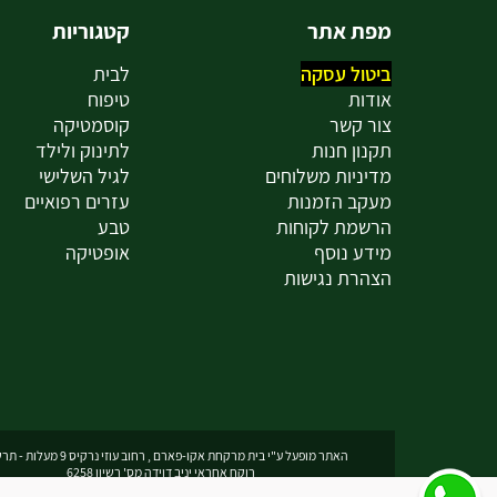
מפת אתר
קטגוריות
ביטול עסקה
לבית
אודות
טיפוח
צור קשר
קוסמטיקה
תקנון חנות
לתינוק ולילד
מדיניות משלוחים
לגיל השלישי
מעקב הזמנות
עזרים רפואיים
הרשמת לקוחות
טבע
מידע נוסף
אופטיקה
הצהרת נגישות
האתר מופעל ע"י בית מרקחת אקו-פארם , רחוב עוזי נרקיס 9 מעלות - תרשיחא
רוקח אחראי יניב דוידה מס' רשיון 6258