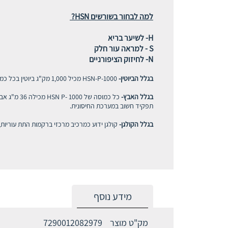
למה לבחור בשורשים HSN?
H- לשיער בריא
S - למראה עור חלק
N- לחיזוק הציפורניים
בגלל הביוטין-
HSN-P-1000 מכיל 1,000 מק"ג ביוטין בכל כמוסה. ביוטין (ויטמין B7) מוכר גם בשם ויטמין H, ידוע כמעודד צמיחת שיער וציפורניים.
בגלל האבץ-
כל כמוסה 
תפקיד חשוב במערכת החיסונית.
בגלל הקולגן-
קולגן ידוע כמרכיב מרכזי ברקמות התת עוריות, השומר ע
מידע נוסף
מק"ט מוצר
7290012082979