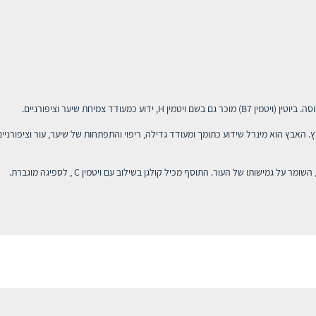
של HSN P- 1000 מכילה 36 מ"ג אבץ. האבץ הוא מינרל שידוע כתומך ומעודד גדילה, ריפוי והתפתחות של שיער, ע
ל גמישותו של העור. התוסף מכיל קולגן בשילוב עם ויטמין C , לספיגה מוגברת.