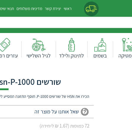
ראשי
יצירת קשר
מדיניות משלוחים
תנאי שימ
מטיקה
בשמים
לתינוק ולילד
לגיל השלישי
עזרים רפו
שורשים Hsn-P-1000 כמוסות קולגן+אבץ
הכירו את HSN של שורשים P-1000. תוסף התזונה המסייע לשיקום וחיזוק השיער וצמחיתו.
שאל אותנו על מוצר זה
72 כמוסות (1.67 ₪ ליחידה)