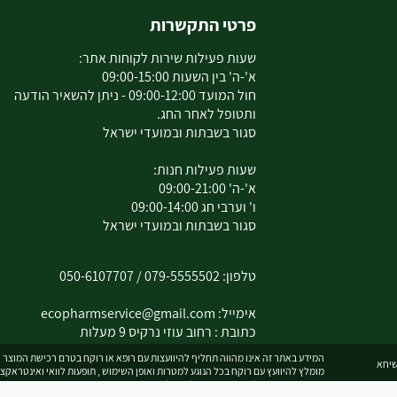
פרטי התקשרות
שעות פעילות שירות לקוחות אתר:
א'-ה' בין השעות 09:00-15:00
חול המועד 09:00-12:00 - ניתן להשאיר הודעה
ותטופל לאחר החג.
סגור בשבתות ובמועדי ישראל
שעות פעילות חנות:
א'-ה' 09:00-21:00
ו' וערבי חג 09:00-14:00
סגור בשבתות ובמועדי ישראל
טלפון:
079-5555502
/
050-6107707
אימייל:
ecopharmservice@gmail.com
כתובת : רחוב עוזי נרקיס 9 מעלות
המידע באתר זה אינו מהווה תחליף להיוועצות עם רופא או רוקח בטרם רכישת המוצר וה
מומלץ להיוועץ עם רוקח בכל הנוגע למטרות ואופן השימוש , תופעות לוואי ואינטראקצ
המחירים בתוקף לרכישה באתר בלבד - להתייעצות עם רוקח:
0795555502
ובנוסף כ