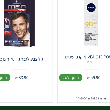
NIVEA Q10 קרם עיניים
ג'ל צבע לגבר גוון 70 חום כהה
15 מ"ל
59.90
₪
הוסף לסל
33.90
₪
הוסף
יחידה: 399.33 ₪ ל-100 מ"ל