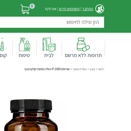
0
התחבר
|
משתמש חדש
| אורח/ת
תרופות ללא מרשם
לבית
טיפוח
קוס
ראשי
>
טבע
>
נשירת שיער
>
שורשים Hsn-P-1000 כמוסות קולגן+אבץ