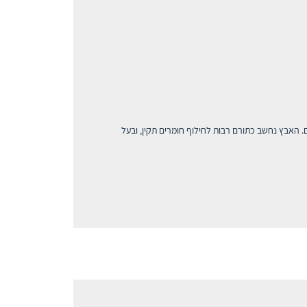
ור וציפורניים. האבץ נחשב כתורם רבות לחילוף חומרים תקין, ובעל