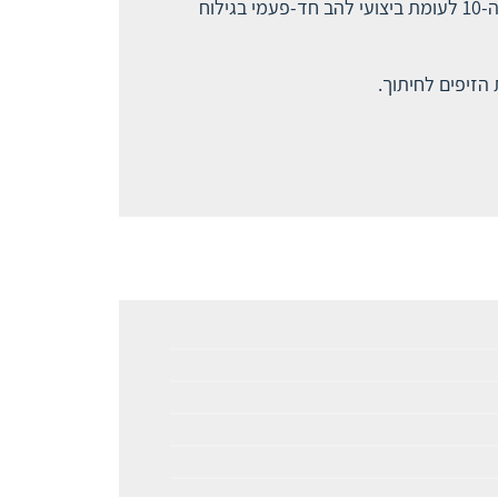
סכינים למכשיר הגילוח לגבר ג'ילט מאך 3 מעניקים גילוח חלק, ללא אדמומיות ועם הרגשה טובה יותר לאחר הגילוח ה-10 לעומת ביצועי להב חד-פעמי בגילוח