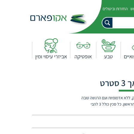
וש
החזרות וביטולים
איים
טבע
אופטיקה
אביזרי עיסוי ומין
טרט
ט מאך 3 מעניקים גילוח חלק, ללא אדמומיות ועם הרגשה טובה
יותר לאחר הגילוח ה-10 לעומת ביצועי להב חד-פעמי בגילוח הראשון. כל סכין כולל 3 להבי
ליק ומגן על עורך מפני אדמומיות, בעוד להבי
את הזיפים לחיתוך. גילוח חלק יותר, ללא