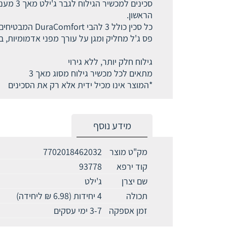
הראשון.
כל סכין כולל 3 להבי DuraComfort המבטיחים נוחות לאורך זמן.
פס ג'ל מחליק ומגן על עורך מפני אדמומיות, בעוד להבי ה-Skin Guard המתקדמים מותחים את העור כדי
גילוח חלק יותר, ללא גירוי
מתאים לכל מכשיר גילוח מסוג מאך 3
*המוצר אינו מכיל ידית אלא רק את הסכינים
מידע נוסף
מק"ט מוצר
7702018462032
קוד ירפא
93778
שם יצרן
ג'ילט
תכולה
4 יחידות (6.98 ₪ ליחידה)
זמן אספקה
3-7 ימי עסקים