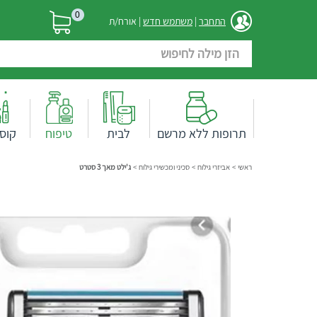
0
התחבר
|
משתמש חדש
| אורח/ת
תרופות ללא מרשם
לבית
טיפוח
קוס
ראשי
>
אביזרי גילוח
>
סכיני ומכשירי גילוח
>
ג'ילט מאך 3 סטרט