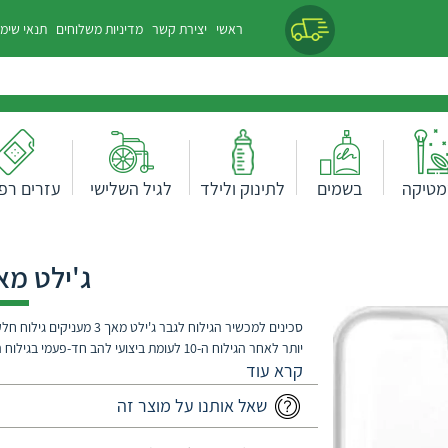
ראשי
יצירת קשר
מדיניות משלוחים
תנאי שימ
מטיקה
בשמים
לתינוק ולילד
לגיל השלישי
עזרים רפו
ג'ילט מאך 3 ס
סכינים למכשיר הגילוח לגבר ג'יל
DuraComfort המבטיחים נוחות לאורך זמן. פס ג'ל מח
ה-Skin Guard המתקדמים מותחים את העור כדי להכין 
שאל אותנו על מוצר זה
גירוי מתאים לכל מכשיר גילוח מסוג מאך 3 *המוצר אינו מכיל ידית אלא רק את הסכינים