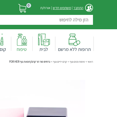
0
התחבר
|
משתמש חדש
| אורח/ת
תרופות ללא מרשם
לבית
טיפוח
קוס
ראשי
>
טיפוח פנים וגוף
>
קרם ידיים וגוף
>
נרסיסו פור הר קרם/חמאת גוף FOR HER