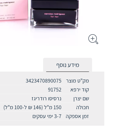
מידע נוסף
מק"ט מוצר
3423470890075
קוד ירפא
91752
שם יצרן
נרסיסו רודריגז
תכולה
150 מ"ל (146 ₪ ל-100 מ"ל)
זמן אספקה
3-7 ימי עסקים