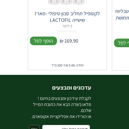
לוס טבליות
לקטופיל תחליב סבון טיפולי -מארז
תחושת
שישייה LACTOFIL
3 ליטר
169.90
₪
הוסף לסל
 לסל
יחידה: 5.66 ₪ ל-100 מ"ל
עדכונים ומבצעים
ל
קבלת עידכון ומבצעים בחינם !
מלאו בשדה הבא את כתובת המייל
שלכם.
או הורידו את אפליקציית אקופארם.