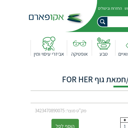
וש
החזרות וביטולים
איים
טבע
אופטיקה
אביזרי עיסוי ומין
 גוף FOR HER
מק"ט מוצר: 3423470890075
הוסף לסל
1