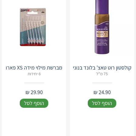
קולסטון רוט טאצ' בלונד בנוני
מברשת מילוי מידה XS פארו
75 מ"ל
6 יחידות
₪
29.90
₪
24.90
הוסף לסל
הוסף לסל