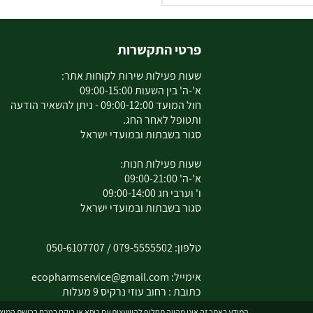
פרטי התקשרות
שעות פעילות שירות לקוחות אתר:
א'-ה' בין השעות 09:00-15:00
חול המועד 09:00-12:00 - ניתן להשאיר הודעה
ותטופל לאחר החג.
סגור בשבתות ובמועדי ישראל
שעות פעילות חנות:
א'-ה' 09:00-21:00
ו' וערבי חג 09:00-14:00
סגור בשבתות ובמועדי ישראל
טלפון:
079-5555502
/
050-6107707
אימייל:
ecopharmservice@gmail.com
כתובת : רחוב עוזי נרקיס 9 מעלות
המידע באתר זה אינו מהווה תחליף להיוועצות עם רופא או רוקח בטרם רכישת המוצר 