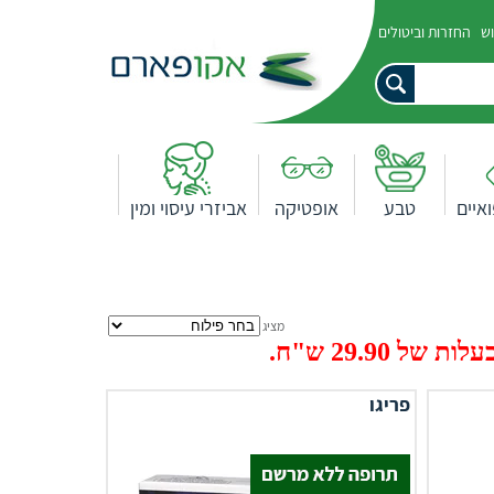
וש
החזרות וביטולים
איים
טבע
אופטיקה
אביזרי עיסוי ומין
מציג
29.9 ש"ח.
פריגו