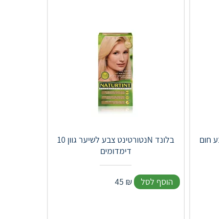
ע חום
נטורטינט צבע לשיער גוון 10N בלונד
דימדומים
הוסף לסל
₪
45