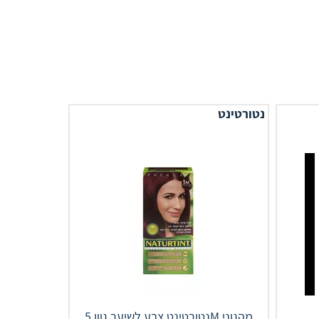
נטורטינט
נטורטינט צבע לשיער גוון 5M מהגוני