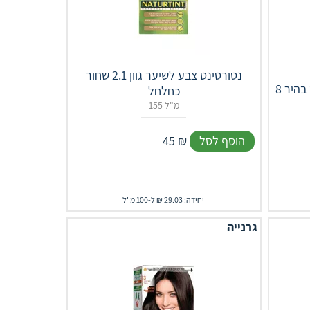
נטורטינט צבע לשיער גוון 2.1 שחור
היר 8
כחלחל
155 מ"ל
הוסף לסל
₪
45
יחידה: 29.03 ₪ ל-100 מ"ל
גרנייה