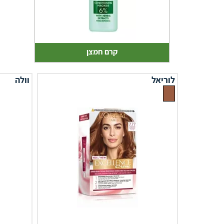
קרם חמצן
לוריאל
וולה