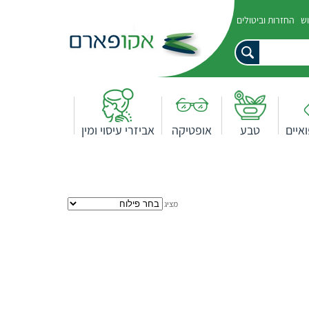
וש
החזרות וביטולים
איים
טבע
אופטיקה
אביזרי עיסוי ומין
מציג