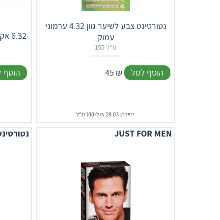
נטורטינט צבע לשיער גוון 4.32 ערמוני
אקסלנס לג'נד צבע שיער קבוע גוון ‎6‎.‎32
עמוק
155 מ"ל
הוסף לסל
₪
45
הוסף 
יחידה: 29.03 ₪ ל-100 מ"ל
JUST FOR MEN
נטורטינט