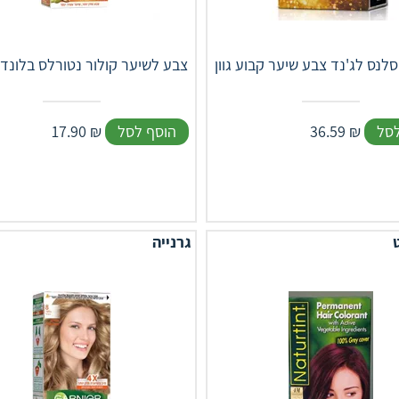
צבע לשיער קולור נטורלס בלונד ט
לסל
₪
36.59
הוסף לסל
₪
17.90
גרנייה