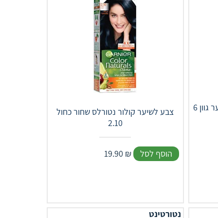
נטורטינט צבע לשיער גוון 6G בלונד כהה
צבע לשיער קולור נטורלס שחור כחול
2.10
הוסף לסל
₪
19.90
נטורטינט