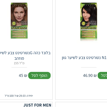
מוזהב
155 מ"ל
לסל
₪
46.90
הוסף לסל
₪
45
יחידה: 29.03 ₪ ל-100 מ"ל
JUST FOR MEN