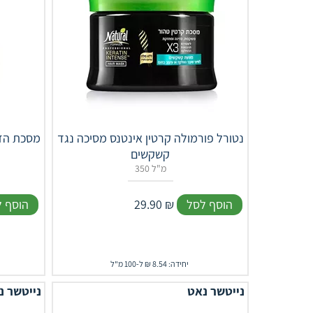
נטורל פורמולה קרטין אינטנס מסיכה נגד
קשקשים
350 מ"ל
הוסף לסל
₪
29.90
הוסף 
יחידה: 8.54 ₪ ל-100 מ"ל
נייטשר נאט
נייטשר נ