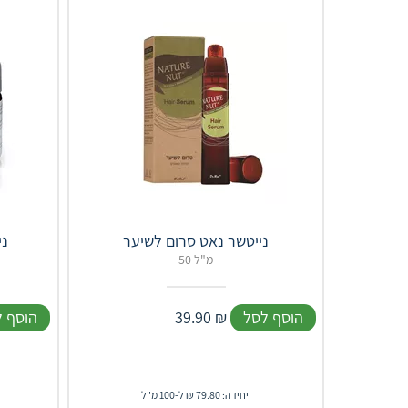
נייטשר נאט סרום לשיער
ני
50 מ"ל
הוסף לסל
₪
39.90
הוסף 
יחידה: 79.80 ₪ ל-100 מ"ל