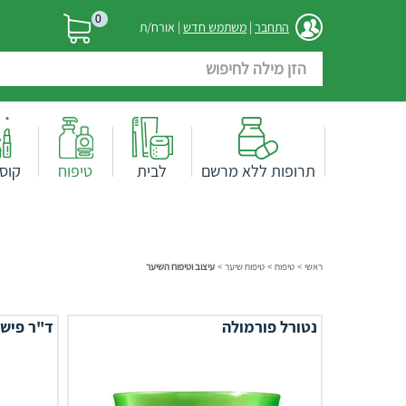
0
התחבר
|
משתמש חדש
| אורח/ת
תרופות ללא מרשם
לבית
טיפוח
קוס
ראשי
>
טיפוח
>
טיפוח שיער
>
עיצוב וטיפוח השיער
נטורל פורמולה
ד"ר פיש