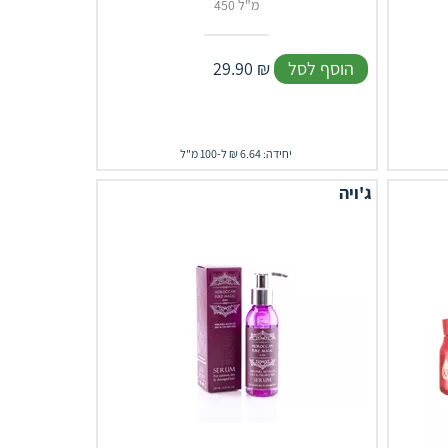
450 מ"ל
הוסף לסל
₪
29.90
יחידה: 6.64 ₪ ל-100 מ"ל
ג'ויה