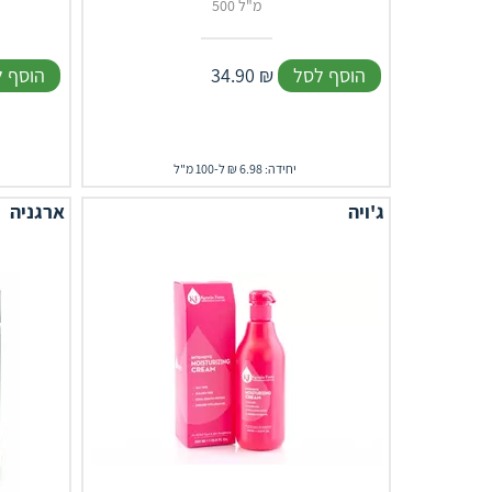
500 מ"ל
הוסף לסל
₪
34.90
הוסף 
יחידה: 6.98 ₪ ל-100 מ"ל
ג'ויה
ארגניה