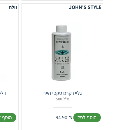
JOHN'S STYLE
וולה
גלייז קרם סקסי הייר
וול
500 מ"ל
הוסף לסל
₪
94.90
הוסף 