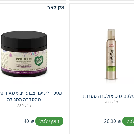
אקולאב
ecolove 
פלקס מוס אולטרה סטרונג
מהסדרה הסגולה
200 מ"ל
350 מ"ל
לסל
₪
26.90
הוסף לסל
₪
40