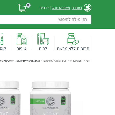
0
התחבר
|
משתמש חדש
| אורח/ת
תרופות ללא מרשם
לבית
טיפוח
קוס
ראשי
>
תזונת ספורט
>
תוספי תזונה לספורטאים
>
זוג אבקת קריאטין מונוהידרייט טבעונית sunwarrior