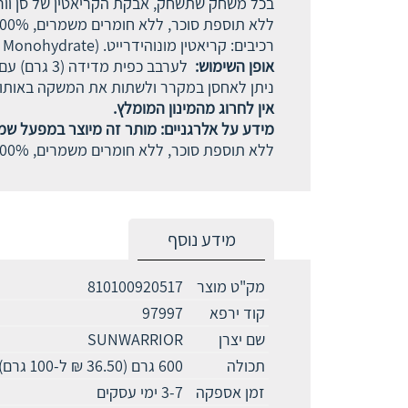
בכל משחק שתשחק, אבקת הקריאטין של סן וורי
ללא תוספת סוכר, ללא חומרים משמרים, 100% אורגני,ללא סויה,ללא לקטוז.
רכיבים: קריאטין מונוהידרייט. (Creatine Monohydrate).
אופן השימוש:
לערבב כפית מדידה (3 גרם) עם 300 מ"ל של מים או משקה המועדף עליך.
ניתן לאחסן במקרר ולשתות את המשקה באותו ה
אין לחרוג מהמינון המומלץ.
מידע על אלרגניים: מותר זה מיוצר במפעל שמיי
ללא תוספת סוכר, ללא חומרים משמרים, 100% אורגני,ללא סויה,ללא לקטוז
מידע נוסף
מק"ט מוצר
810100920517
קוד ירפא
97997
שם יצרן
SUNWARRIOR
תכולה
600 גרם (36.50 ₪ ל-100 גרם)
זמן אספקה
3-7 ימי עסקים