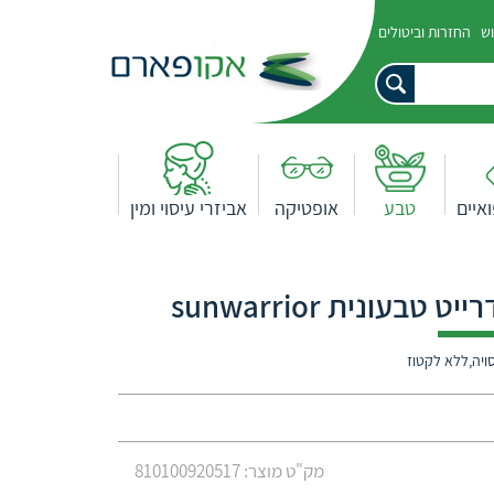
וש
החזרות וביטולים
איים
טבע
אופטיקה
אביזרי עיסוי ומין
בעונית sunwarrior
מק"ט מוצר: 810100920517