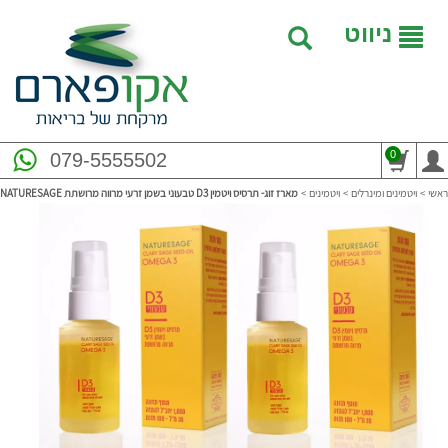
ניווט
0
079-5555502
ראשי
>
ויטמינים ומינרלים
>
ויטמינים
>
מארז זוג- תרסיס ויטמין D3 טבעוני בשמן זרעי מרווה מרושתת NATURESAGE