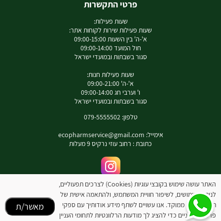
פרטי התקשרות
שעות פעילות:
שעות פעילות שירות לקוחות אתר:
א'-ה' בין השעות 09:00-15:00
חול המועד 09:00-14:00
סגור בשבתות ובמועדי ישראל
שעות פעילות חנות:
א'-ה' 09:00-21:00
ו' וערבי חג 09:00-14:00
סגור בשבתות ובמועדי ישראל
טלפון: 079-5555502
אימייל:
ecopharmservice@gmail.com
כתובת : רחוב עוזי נרקיס 9 מעלות
לאינסטגרם שלנו
האתר עושה שימוש בקובצי עוגיות (Cookies) לצרכים תפעוליים,
לניתוח שימושים, לשיפור חוויית המשתמש, ולהתאמה אישית של
המידע באתר זה אינו מהווה תחליף להיוועצות עם רופא או רוקח בטרם רכישת המוצר והתחלת
תוכן ופרסום ממוקד. אנו עשויים לשתף מידע אודותיך עם ספקי
מאשר/ת
הטיפול בו. יש לעיין בעלון לצרכן לפני השימוש בתכשיר .
מומלץ להיוועץ עם רוקח בכל הנוגע למטרות ואופן השימוש , תופעות לוואי ואינטראקציה עם
פרסום חיצוניים כדי להציג לך מודעות הרלוונטיות לתחומי העניין
תכשירים אחרים.