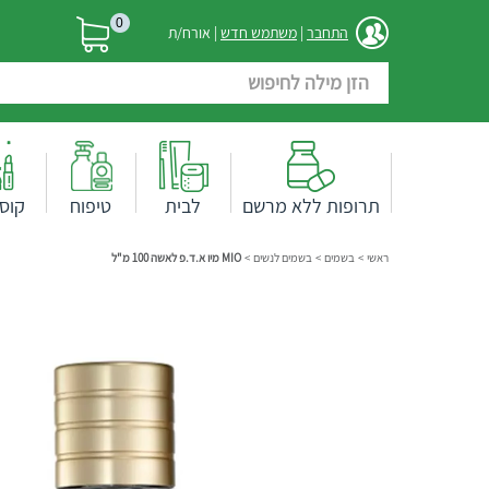
0
התחבר
|
משתמש חדש
| אורח/ת
תרופות ללא מרשם
לבית
טיפוח
קוס
ראשי
>
בשמים
>
בשמים לנשים
>
MIO מיו א.ד.פ לאשה 100 מ"ל