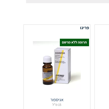
פריגו
אגיספור
15 מ"ל