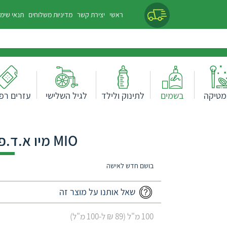
ראשי
יצירת קשר
מדיניות משלוחים
תנאי שימ
מטיקה
בשמים
לתינוק ולילד
לגיל השלישי
עזרים רפו
MIO מיו א.ד.פ לאשה 100 מ"ל
בושם חדש לאישה
שאל אותנו על מוצר זה
100 מ"ל (89 ₪ ל-100 מ"ל)