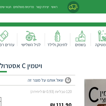
ראשי
יצירת קשר
מדיניות משלוחים
תנאי שימ
מטיקה
בשמים
לתינוק ולילד
לגיל השלישי
עזרים רפו
ויטמין C אסטרול פלוריש- מארז זוגי
שאל אותנו על מוצר זה
120 טבליות (0.93 ₪ ליחידה)
111.90 ₪