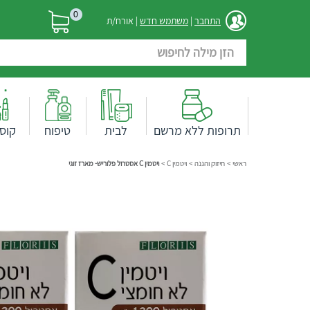
0
התחבר
|
משתמש חדש
| אורח/ת
תרופות ללא מרשם
לבית
טיפוח
קוס
ראשי
>
חיזוק והגנה
>
ויטמין C
>
ויטמין C אסטרול פלוריש- מארז זוגי