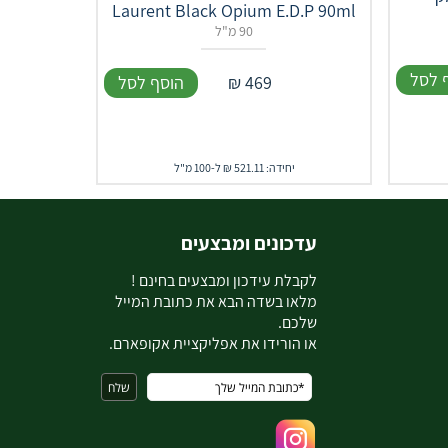
Laurent Black Opium E.D.P 90ml
90 מ"ל
 לסל
469
₪
הוסף לסל
יחידה: 521.11 ₪ ל-100 מ"ל
עדכונים ומבצעים
ל
קבלת עידכון ומבצעים בחינם !
מלאו בשדה הבא את כתובת המייל
שלכם.
או הורידו את אפליקציית אקופארם.