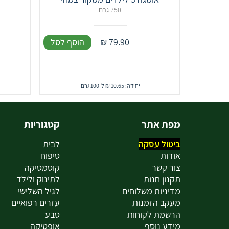
750 גרם
79.90
₪
הוסף לסל
יחידה: 10.65 ₪ ל-100 גרם
מפת אתר
קטגוריות
ביטול עסקה
לבית
אודות
טיפוח
צור קשר
קוסמטיקה
תקנון חנות
לתינוק ולילד
מדיניות משלוחים
לגיל השלישי
מעקב הזמנות
עזרים רפואיים
הרשמת לקוחות
טבע
מידע נוסף
אופטיקה