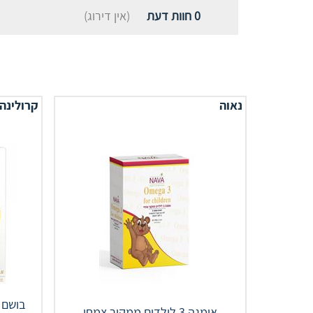
0
חוות דעת
(אין דירוג)
נאוה
קרולינה
אומגה 3 לילדים ממקור צמחי