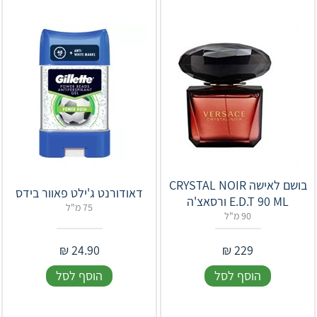
בושם לאישה CRYSTAL NOIR
דאודורנט ג'ילט פאוור בידס
E.D.T 90 ML ורסאצ'ה
75 מ"ל
90 מ"ל
₪
24.90
₪
229
הוסף לסל
הוסף לסל