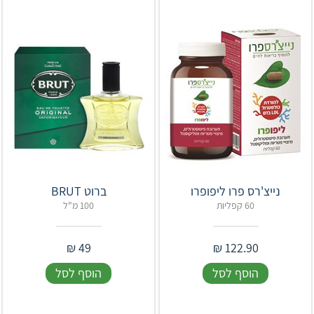
נייצ'רס פרו ליפופרו
ברוט BRUT
60 קפליות
100 מ"ל
₪
49
₪
122.90
הוסף לסל
הוסף לסל