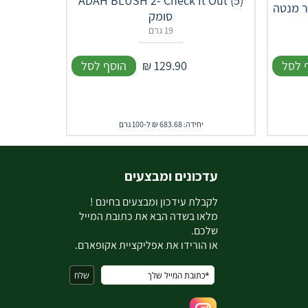
ADAH BLUSH 2- Check It Out (5)
ר מנטה
סומק
19 גרם
 לסל
129.90
₪
הוסף לסל
יחידה: 683.68 ₪ ל-100 גרם
עדכונים ומבצעים
ל
קבלת עידכון ומבצעים בחינם !
מלאו בשדה הבא את כתובת המייל
שלכם.
או הורידו את אפליקציית אקופארם.