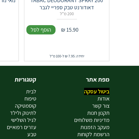
TABAC DEODORANT SPRAY 200
דאודורנט טבק ספריי לגבר
200 מ"ל
15.90
₪
הוסף לסל
יחידה: 7.95 ₪ ל-100 מ"ל
מפת אתר
קטגוריות
ביטול עסקה
לבית
אודות
טיפוח
צור קשר
קוסמטיקה
תקנון חנות
לתינוק ולילד
מדיניות משלוחים
לגיל השלישי
מעקב הזמנות
עזרים רפואיים
הרשמת לקוחות
טבע