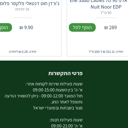
נואי נור אדפ 90 מל Elie Saab Ladies
ג'ורדן חוט דנטאלי פלקסר פלוס
Nuit Noor EDP
35 יחידות
90 מ"ל
289
₪
הוסף לסל
9.90
₪
הוסף
יחידה: 321.11 ₪ ל-100 מ"ל
יחידה: 0.28 ₪ ליחידה
פרטי התקשרות
שעות פעילות שירות לקוחות אתר:
א'-ה' בין השעות 09:00-15:00
חול המועד 09:00-12:00 - ניתן להשאיר הודעה
ותטופל לאחר החג.
סגור בשבתות ובמועדי ישראל
שעות פעילות חנות:
א'-ה' 09:00-21:00