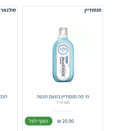
סנסודיין
סולגאר
מי פה סנסודיין בטעם מנטה
תמצית 
500 מ"ל
20.90
₪
הוסף לסל