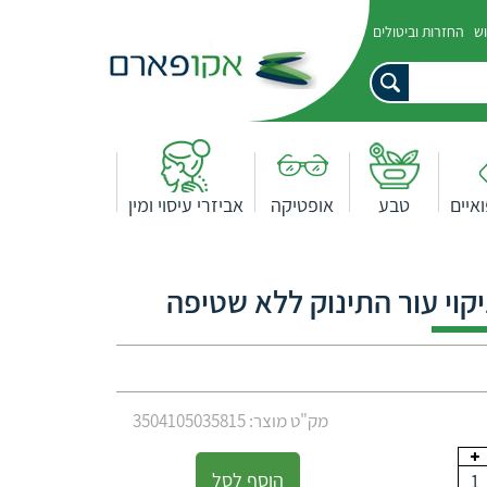
וש
החזרות וביטולים
איים
טבע
אופטיקה
אביזרי עיסוי ומין
קוי עור התינוק ללא שטיפה
מק"ט מוצר: 3504105035815
הוסף לסל
1