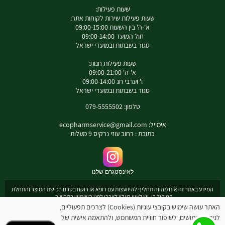
שעות פעילות:
שעות פעילות שירות לקוחות אתר:
א'-ה' בין השעות 09:00-15:00
חול המועד 09:00-14:00
סגור בשבתות ובמועדי ישראל
שעות פעילות חנות:
א'-ה' 09:00-21:00
ו' וערבי חג 09:00-14:00
סגור בשבתות ובמועדי ישראל
טלפון: 079-5555502
אימייל:
ecopharmservice@gmail.com
כתובת : רחוב עוזי נרקיס 9 מעלות
לאינסטגרם שלנו
המידע באתר זה אינו מהווה תחליף להיוועצות עם רופא או רוקח בטרם רכישת המוצר והתחלת
הטיפול בו. יש לעיין בעלון לצרכן לפני השימוש בתכשיר .
מומלץ להיוועץ עם רוקח בכל הנוגע למטרות ואופן השימוש , תופעות לוואי ואינטראקציה עם
האתר עושה שימוש בקובצי עוגיות (Cookies) לצרכים תפעוליים,
תכשירים אחרים.
לניתוח שימושים, לשיפור חוויית המשתמש, ולהתאמה אישית של