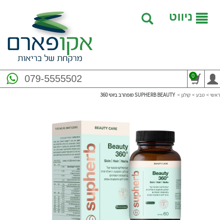
ניווט
0
079-5555502
ראשי
>
טבע
>
קולגן
>
‎SUPHERB‎ ‎BEAUTY‎ ‎ סופהרב ביוטי 360