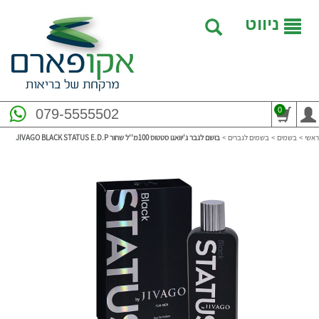
ניווט
0
079-5555502
ראשי
>
בשמים
>
בשמים לגברים
>
בושם לגבר ג'יוואגו סטטוס 100מ''ל שחור JIVAGO BLACK STATUS E.D.P