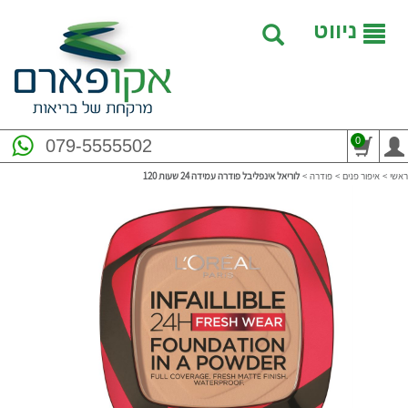
ניווט
0
079-5555502
ראשי
>
איפור פנים
>
פודרה
>
לוריאל אינפליבל פודרה עמידה 24 שעות 120