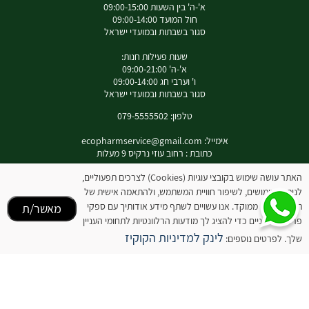
א'-ה' בין השעות 09:00-15:00
חול המועד 09:00-14:00
סגור בשבתות ובמועדי ישראל
שעות פעילות חנות:
א'-ה' 09:00-21:00
ו' וערבי חג 09:00-14:00
סגור בשבתות ובמועדי ישראל
טלפון: 079-5555502
אימייל:
ecopharmservice@gmail.com
כתובת : רחוב עוזי נרקיס 9 מעלות
האתר עושה שימוש בקובצי עוגיות (Cookies) לצרכים תפעוליים,
לניתוח שימושים, לשיפור חוויית המשתמש, ולהתאמה אישית של
תוכן ופרסום ממוקד. אנו עשויים לשתף מידע אודותיך עם ספקי
לאינסטגרם שלנו
מאשר/ת
פרסום חיצוניים כדי להציג לך מודעות הרלוונטיות לתחומי העניין
המידע באתר זה אינו מהווה תחליף להיוועצות עם רופא או רוקח בטרם רכישת המוצר והתחלת
לינק למדיניות הקוקיז
שלך. לפרטים נוספים:
הטיפול בו. יש לעיין בעלון לצרכן לפני השימוש בתכשיר .
מומלץ להיוועץ עם רוקח בכל הנוגע למטרות ואופן השימוש , תופעות לוואי ואינטראקציה עם
תכשירים אחרים.
המחירים בתוקף לרכישה באתר בלבד - להתייעצות עם רוקח: 0795555502
ובנוסף כתובת דואר אלקטרוני
ecopharmservice@gmail.com