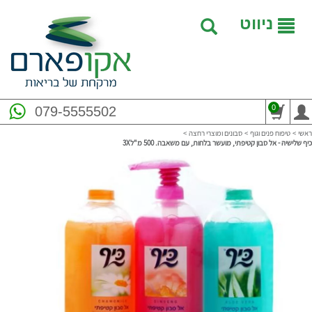
ניווט
0
079-5555502
ראשי
>
טיפוח פנים וגוף
>
סבונים ומוצרי רחצה
>
כיף שלישיהּ - אל סבון קטיפתי, מועשר בלחות, עם משאבה. 500 מ"ל3X