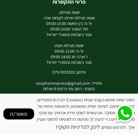
פרטי התקשרות
שעות פעילות:
שעות פעילות שירות לקוחות אתר:
א'-ה' בין השעות 09:00-15:00
חול המועד 09:00-14:00
סגור בשבתות ובמועדי ישראל
שעות פעילות חנות:
א'-ה' 09:00-21:00
ו' וערבי חג 09:00-14:00
סגור בשבתות ובמועדי ישראל
טלפון: 079-5555502
אימייל:
ecopharmservice@gmail.com
כתובת : רחוב עוזי נרקיס 9 מעלות
האתר עושה שימוש בקובצי עוגיות (Cookies) לצרכים תפעוליים,
לניתוח שימושים, לשיפור חוויית המשתמש, ולהתאמה אישית של
לאינסטגרם שלנו
תוכן ופרסום ממוקד. אנו עשויים לשתף מידע אודותיך עם ספקי
מאשר/ת
פרסום חיצוניים כדי להציג לך מודעות הרלוונטיות לתחומי העניין
המידע באתר זה אינו מהווה תחליף להיוועצות עם רופא או רוקח בטרם רכישת המוצר והתחלת
לינק למדיניות הקוקיז
שלך. לפרטים נוספים:
הטיפול בו. יש לעיין בעלון לצרכן לפני השימוש בתכשיר .
מומלץ להיוועץ עם רוקח בכל הנוגע למטרות ואופן השימוש , תופעות לוואי ואינטראקציה עם
תכשירים אחרים.