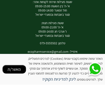
שעות פעילות שירות לקוחות אתר:
א'-ה' בין השעות 09:00-15:00
חול המועד 09:00-14:00
סגור בשבתות ובמועדי ישראל
שעות פעילות חנות:
א'-ה' 09:00-21:00
ו' וערבי חג 09:00-14:00
סגור בשבתות ובמועדי ישראל
טלפון: 079-5555502
אימייל:
ecopharmservice@gmail.com
כתובת : רחוב עוזי נרקיס 9 מעלות
האתר עושה שימוש בקובצי עוגיות (Cookies) לצרכים תפעוליים,
לניתוח שימושים, לשיפור חוויית המשתמש, ולהתאמה אישית של
תוכן ופרסום ממוקד. אנו עשויים לשתף מידע אודותיך עם ספקי
מאשר/ת
פרסום חיצוניים כדי להציג לך מודעות הרלוונטיות לתחומי העניין
לאינסטגרם שלנו
לינק למדיניות הקוקיז
שלך. לפרטים נוספים:
המידע באתר זה אינו מהווה תחליף להיוועצות עם רופא או רוקח בטרם רכישת המוצר והתחלת
הטיפול בו. יש לעיין בעלון לצרכן לפני השימוש בתכשיר .
מומלץ להיוועץ עם רוקח בכל הנוגע למטרות ואופן השימוש , תופעות לוואי ואינטראקציה עם
תכשירים אחרים.
המחירים בתוקף לרכישה באתר בלבד - להתייעצות עם רוקח: 0795555502
ובנוסף כתובת דואר אלקטרוני
ecopharmservice@gmail.com