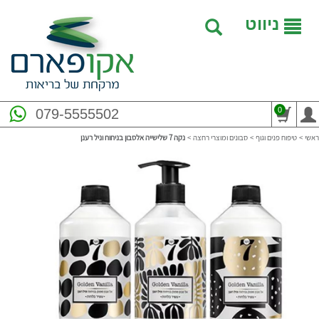
ניווט
0
079-5555502
ראשי
>
טיפוח פנים וגוף
>
סבונים ומוצרי רחצה
>
נקה 7 שלישייה אלסבון בניחוח וניל רענן