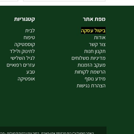
מפת אתר
קטגוריות
ביטול עסקה
לבית
אודות
טיפוח
צור קשר
קוסמטיקה
תקנון חנות
לתינוק ולילד
מדיניות משלוחים
לגיל השלישי
מעקב הזמנות
עזרים רפואיים
הרשמת לקוחות
טבע
מידע נוסף
אופטיקה
הצהרת נגישות
האתר מופעל ע"י בית מרקחת אקו-פארם , רחוב עוזי נרקיס 9 מעלות - תרשיחא