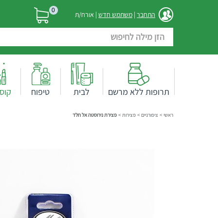
0
התחבר
|
משתמש חדש
| אורח/ת
תרופות ללא מרשם
לבית
טיפוח
קוס
ראשי
>
ציפורניים
>
פצירות
>
פצירת נירוסטה אל חלד