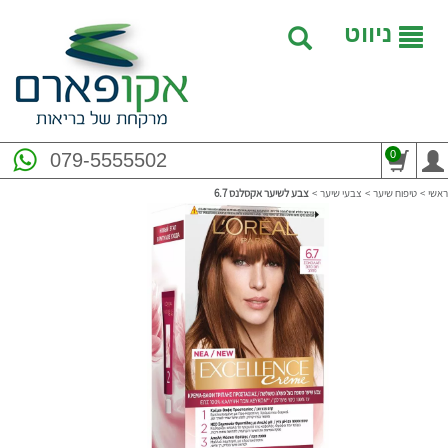
ניווט
0
079-5555502
ראשי
>
טיפוח שיער
>
צבעי שיער
>
צבע לשיער אקסלנס ‎ ‎6.7