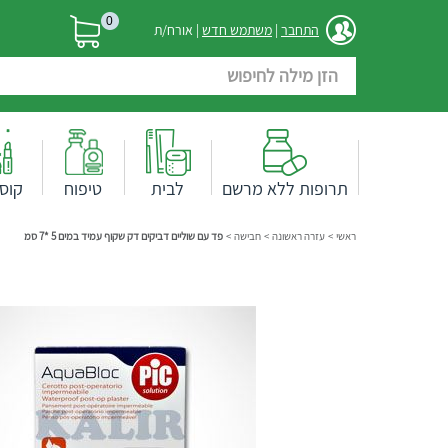
0
התחבר
|
משתמש חדש
| אורח/ת
תרופות ללא מרשם
לבית
טיפוח
קוס
ראשי
>
עזרה ראשונה
>
חבישה
>
פד עם שוליים דביקים דק שקוף עמיד במים 5 *7 סמ