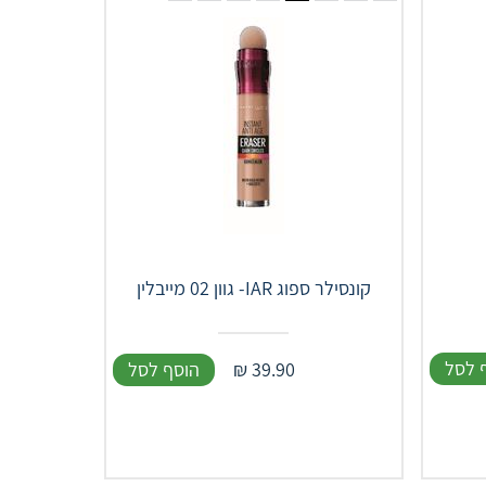
קונסילר ספוג IAR- גוון 02 מייבלין
 לסל
39.90
₪
הוסף לסל