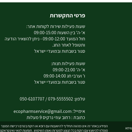
פרטי התקשרות
שעות פעילות שירות לקוחות אתר:
א'-ה' בין השעות 09:00-15:00
חול המועד 09:00-12:00 - ניתן להשאיר הודעה
ותטופל לאחר החג.
סגור בשבתות ובמועדי ישראל
שעות פעילות חנות:
א'-ה' 09:00-21:00
ו' וערבי חג 09:00-14:00
סגור בשבתות ובמועדי ישראל
טלפון:
079-5555502
/
050-6107707
אימייל:
ecopharmservice@gmail.com
כתובת : רחוב עוזי נרקיס 9 מעלות
המידע באתר זה אינו מהווה תחליף להיוועצות עם רופא או רוקח בטרם רכישת המוצר וה
מומלץ להיוועץ עם רוקח בכל הנוגע למטרות ואופן השימוש , תופעות לוואי ואינטראקצ