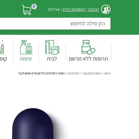
0
התחבר
|
משתמש חדש
| אורח/ת
תרופות ללא מרשם
לבית
טיפוח
קוס
ראשי
>
טיפוח פנים וגוף
>
דאודורנט
>
ניוואה דאודורנט רול און פרש אוושן לגבר