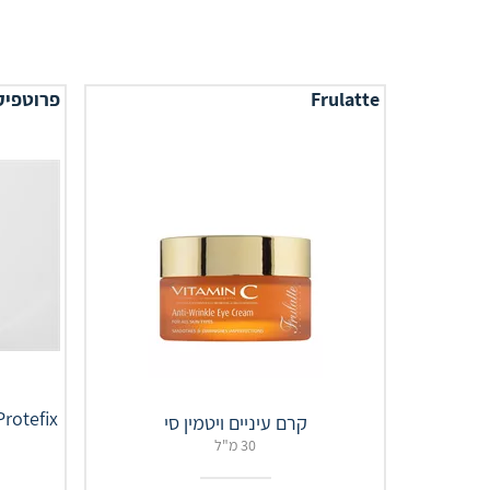
Frulatte
פרוטפיק
Protefix רפידות לשיניים תותבות תח
קרם עיניים ויטמין סי
30 מ"ל