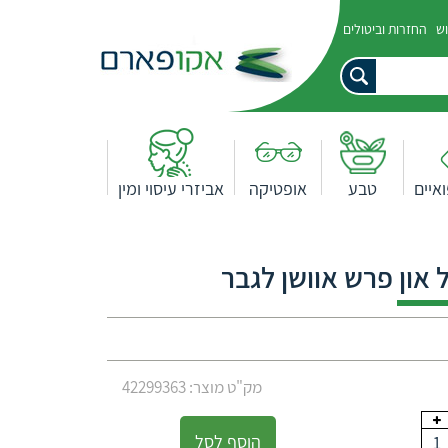
וש
החזרות וביטולים
איים
טבע
אופטיקה
אביזרי עיסוי ומין
 און פרש אוושן לגבר
מק"ט מוצר: 42299363
הוסף לסל
1