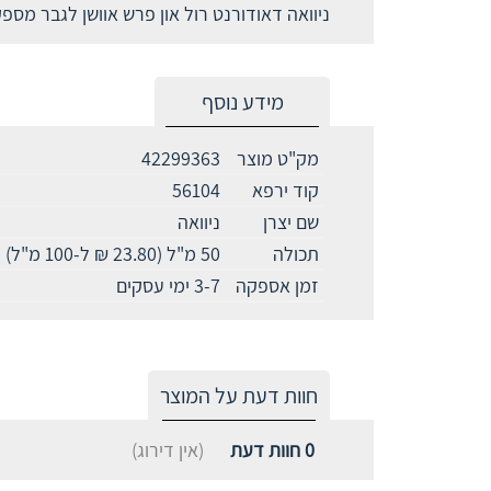
ניוואה דאודורנט רול און פרש אוושן לגבר מספק הגנה מהמינה ללא אלומיניום (ACH) במשך 48 
מידע נוסף
מק"ט מוצר
42299363
קוד ירפא
56104
שם יצרן
ניוואה
תכולה
50 מ"ל (23.80 ₪ ל-100 מ"ל)
זמן אספקה
3-7 ימי עסקים
חוות דעת על המוצר
0
חוות דעת
(אין דירוג)