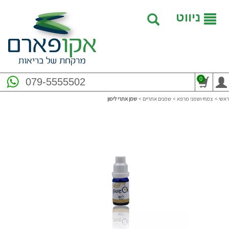
ניווט
0
079-5555502
ראשי
>
צמחי ושמני מרפא
>
שמנים אתריים
>
שמן אתרי לימון