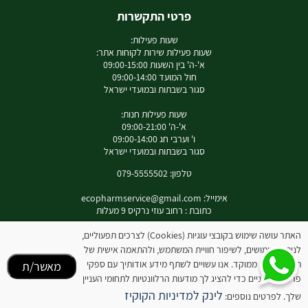
פרטי התקשרות
שעות פעילות:
שעות פעילות שירות לקוחות אתר:
א'-ה' בין השעות 09:00-15:00
חול המועד 09:00-14:00
סגור בשבתות ובמועדי ישראל
שעות פעילות חנות:
א'-ה' 09:00-21:00
ו' וערבי חג 09:00-14:00
סגור בשבתות ובמועדי ישראל
טלפון: 079-5555502
אימייל:
ecopharmservice@gmail.com
כתובת : רחוב עוזי נרקיס 9 מעלות
האתר עושה שימוש בקובצי עוגיות (Cookies) לצרכים תפעוליים,
לניתוח שימושים, לשיפור חוויית המשתמש, ולהתאמה אישית של
לאינסטגרם שלנו
תוכן ופרסום ממוקד. אנו עשויים לשתף מידע אודותיך עם ספקי
מאשר/ת
פרסום חיצוניים כדי להציג לך מודעות הרלוונטיות לתחומי העניין
המידע באתר זה אינו מהווה תחליף להיוועצות עם רופא או רוקח בטרם רכישת המוצר והתחלת
לינק למדיניות הקוקיז
שלך. לפרטים נוספים:
הטיפול בו. יש לעיין בעלון לצרכן לפני השימוש בתכשיר .
מומלץ להיוועץ עם רוקח בכל הנוגע למטרות ואופן השימוש , תופעות לוואי ואינטראקציה עם