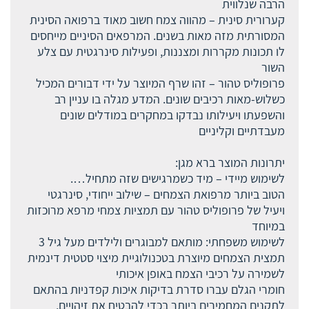
הרבה שנלווית
קערורית סינית – מהווה צמח חשוב מאוד ברפואה הסינית
המסורתית מזה מאות בשנים. המרפאים הסיניים מייחסים
לו תכונות מקררות ומצננות, ופעילות סינרגטית עם צלע
השור
פרופוליס טהור – זהו שרף המיוצר על ידי דבורים המכיל
כשלוש-מאות רכיבים שונים. המדע מגלה בו עניין רב
והשפעתו ויעילותו נבדקו במחקרים במודלים שונים
מעבדתיים וקליניים
יתרונות המוצר ברא מגן:
לשימוש מיידי – מיד כשמרגישים שזה מתחיל….
הטוב ביותר מרפואת הצמחים – שילוב ייחודי, סינרגטי
ויעיל של פרופוליס טהור עם תמציות צמחי מרפא מרוכזות
במיוחד
לשימוש משפחתי: מותאם למבוגרים ולילדים מעל גיל 3
תמצית הצמחים מיוצרת בטכנולוגיית מיצוי סטטית דינמית
לשמירה על רכיבי הצמח באופן איכותי
חומרי הגלם עברו סדרת בדיקות איכות קפדניות בהתאם
לתקנים המחמירים ביותר בכדי להבטיח את זיהויים,