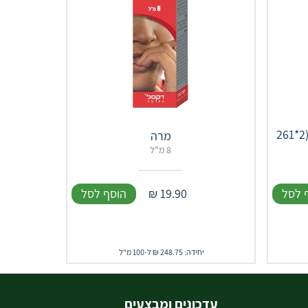
בנפייבר זוגות סיבים תזונתיים- (2*261
מרה
8 מ"ל
 לסל
19.90
₪
הוסף לסל
יחידה: 248.75 ₪ ל-100 מ"ל
עדכונים ומבצעים