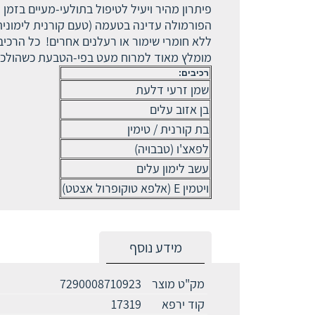
פיתרון מהיר ויעיל לטיפול בתולעי-מעיים בזמן
הפורמולה עדינה בטעמה (טעם קורנית לימונית) ומתא
ללא חומרי שימור או רעלנים אחרים! כל הרכיבים
מומלץ מאוד למרוח מעט בפי-הטבעת כשהולכים 
רכיבים:
שמן זרעי דלעת
בן אזוב עלים
בת קורנית / טימין
לפאצ'ו (טבבויה)
עשב לימון עלים
ויטמין E (אלפא טוקופרול אצטט)
מידע נוסף
מק"ט מוצר
7290008710923
קוד ירפא
17319