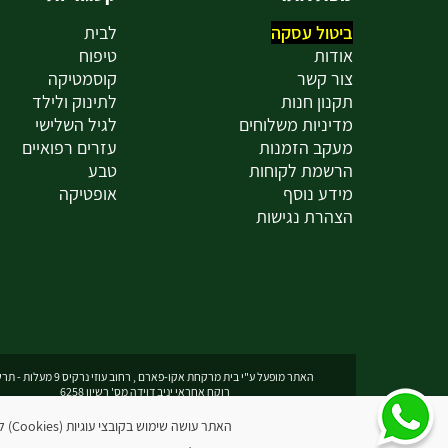
ביטול עסקה
לבית
אודות
טיפוח
צור קשר
קוסמטיקה
תקנון חנות
לתינוק ולילד
מדיניות משלוחים
לגיל השלישי
מעקב הזמנות
עזרים רפואיים
הרשמת לקוחות
טבע
מידע נוסף
אופטיקה
הצהרת נגישות
האתר מופעל ע"י בית מרקחת אקו-פארם , רחוב עוזי נרקיס 9 מעלות - תרשיחא
רוקח אחראי יניב דוידה מס' רשיון 6258
האתר