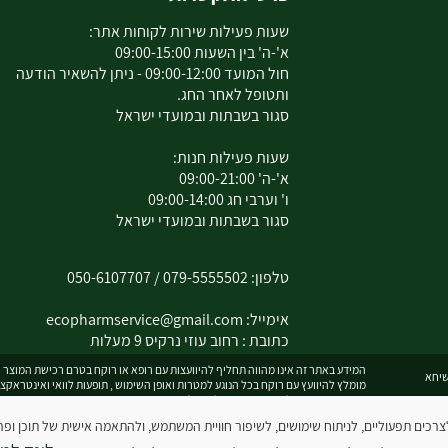
שעות פעילות שירות לקוחות אתר:
א'-ה' בין השעות 09:00-15:00
חול המועד 09:00-12:00 - ניתן להשאיר הודעה
ותטופל לאחר החג.
סגור בשבתות ובמועדי ישראל
שעות פעילות חנות:
א'-ה' 09:00-21:00
ו' וערבי חג 09:00-14:00
סגור בשבתות ובמועדי ישראל
טלפון:
079-5555502
/
050-6107707
אימייל:
ecopharmservice@gmail.com
כתובת : רחוב עוזי נרקיס 9 מעלות
המידע באתר זה אינו מהווה תחליף להיוועצות עם רופא או רוקח בטרם רכישת המוצר וה
מומלץ להיוועץ עם רוקח בכל הנוגע למטרות ואופן השימוש , תופעות לוואי ואינטראקצ
המחירים בתוקף לרכישה באתר בלבד - להתייעצות עם רוקח:
0795555502
ובנוסף כ
 עושה שימוש בקובצי עוגיות (Cookies) לצרכים תפעוליים, לניתוח שימושים, לשיפור חוויית המשתמש, ולהתאמה אישית של תו