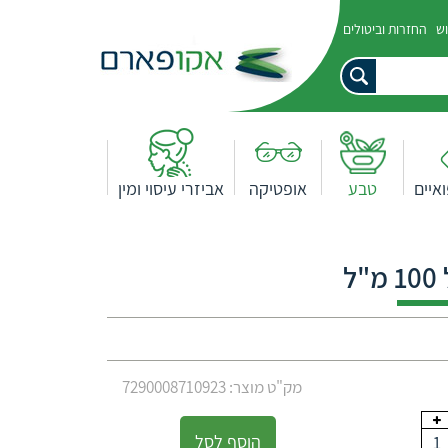
וש
החזרות וביטולים
איים
טבע
אופטיקה
אביזרי עיסוי ומין
ל
מק"ט מוצר: 7290008710923
הוסף לסל
1