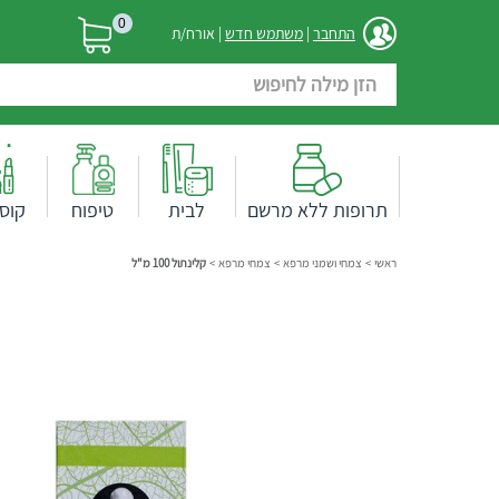
0
התחבר
|
משתמש חדש
| אורח/ת
תרופות ללא מרשם
לבית
טיפוח
קוס
ראשי
>
צמחי ושמני מרפא
>
צמחי מרפא
>
קלינתול 100 מ"ל