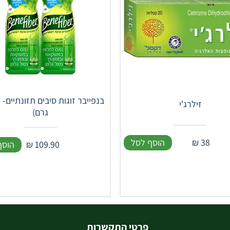
זילרג'י
גרם)
38
₪
הוסף לסל
109.90
₪
הוסף
פרטי התקשרות