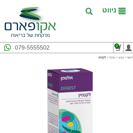
ניווט
0
079-5555502
ראשי
>
טבע
>
עיכול
>
לקטזין