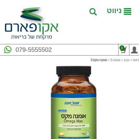
ניווט
0
079-5555502
ראשי
>
טבע
>
אומגה 3
>
אומגה מקס 3