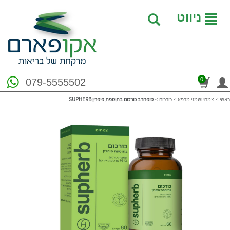
ניווט
0
079-5555502
ראשי
>
צמחי ושמני מרפא
>
כורכום
>
סופהרב כורכום בתוספת פיפרין SUPHERB