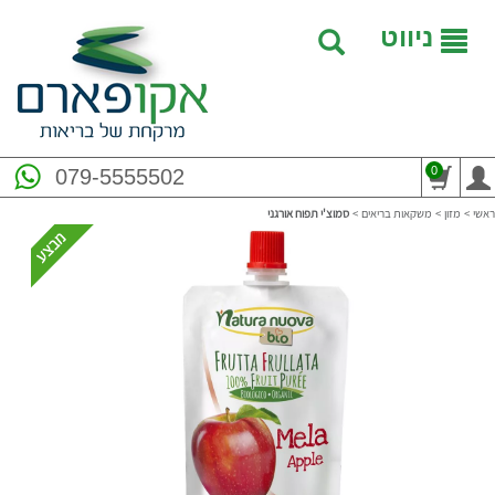
ניווט
0
079-5555502
ראשי
>
מזון
>
משקאות בריאים
>
סמוצ'י תפוח אורגני