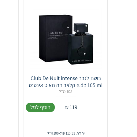
בושם לגבר Club De Nuit intense
e.d.t 105 ml קלאב דה נואיט אינטנס
105 מ"ל
119
₪
הוסף לסל
יחידה: 113.33 ₪ ל-100 מ"ל