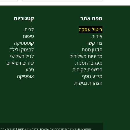
מפת אתר
קטגוריות
ביטול עסקה
לבית
אודות
טיפוח
צור קשר
קוסמטיקה
תקנון חנות
לתינוק ולילד
מדיניות משלוחים
לגיל השלישי
מעקב הזמנות
עזרים רפואיים
הרשמת לקוחות
טבע
מידע נוסף
אופטיקה
הצהרת נגישות
האתר מופעל ע"י בית מרקחת אקו-פארם , רחוב עוזי נרקיס 9 מעלות - תרשיחא