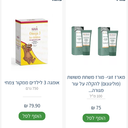
מארז זוגי- מורז משחת משושת
אומגה 3 לילדים ממקור צמחי
(פוליגונום) להקלה על עור
750 גרם
מגורה...
100 מ"ל
₪
79.90
₪
75
הוסף לסל
הוסף לסל