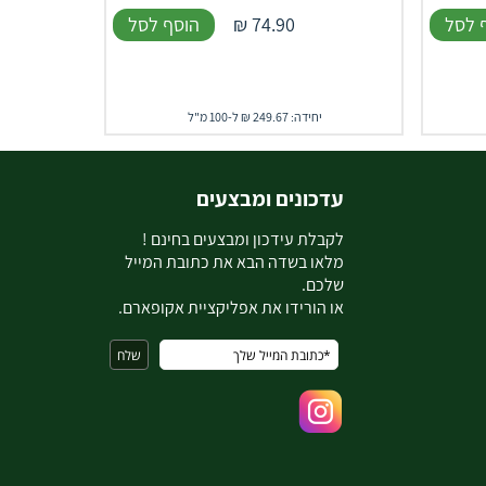
 לסל
74.90
₪
הוסף לסל
יחידה: 249.67 ₪ ל-100 מ"ל
עדכונים ומבצעים
ל
קבלת עידכון ומבצעים בחינם !
מלאו בשדה הבא את כתובת המייל
שלכם.
או הורידו את אפליקציית אקופארם.