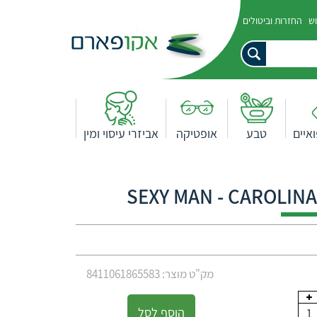
וש
החזרות וביטולים
איים
טבע
אופטיקה
אביזרי עיסוי ומין
מק"ט מוצר: 8411061865583
הוסף לסל
1