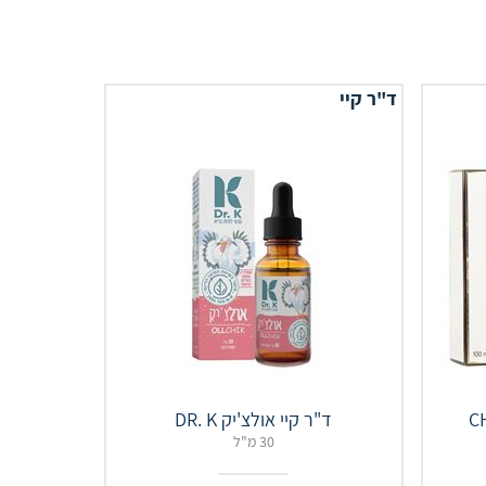
ד"ר קיי
ד"ר קיי אולצ'יק DR. K
30 מ"ל