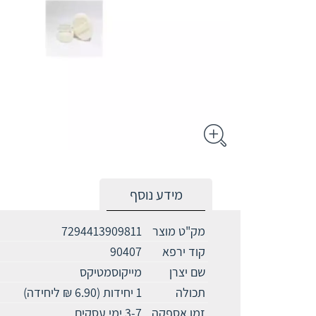
מידע נוסף
מק"ט מוצר
7294413909811
קוד ירפא
90407
שם יצרן
מייקוסמטיקס
תכולה
1 יחידות (6.90 ₪ ליחידה)
זמן אספקה
3-7 ימי עסקים