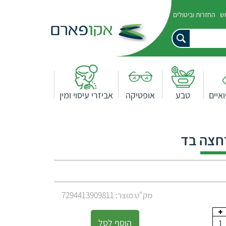
וש
החזרות וביטולים
איים
טבע
אופטיקה
אביזרי עיסוי ומין
חצה בד
מק"ט מוצר: 7294413909811
הוסף לסל
1