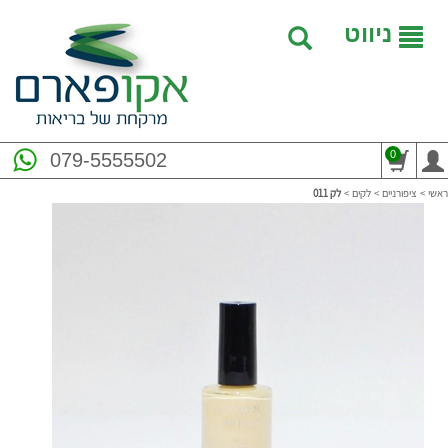
ניווט
0
079-5555502
ראשי
>
ציפורניים
>
לקים
>
לק 011