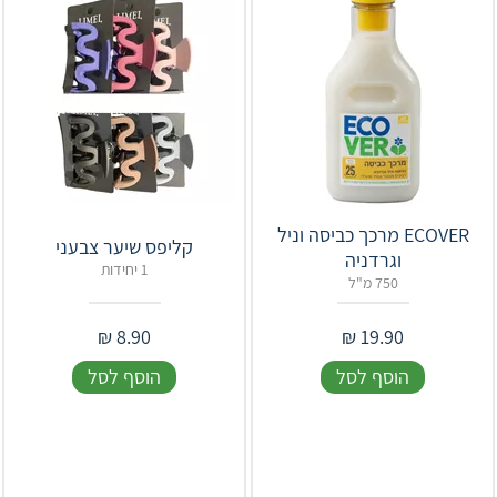
ECOVER מרכך כביסה וניל
קליפס שיער צבעני
וגרדניה
1 יחידות
750 מ"ל
₪
8.90
₪
19.90
הוסף לסל
הוסף לסל