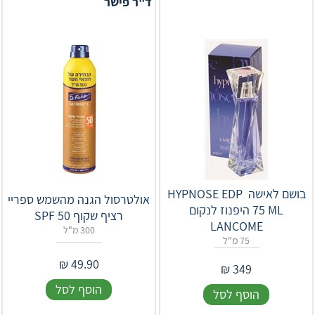
ד"ר פישר
בושם לאישה ‎HYPNOSE‎ ‎EDP‎ ‎‎
אולטרסול הגנה מהשמש ספריי
‎75 ML היפנוז לנקום
רציף שקוף SPF 50
LANCOME
300 מ"ל
75 מ"ל
₪
49.90
₪
349
הוסף לסל
הוסף לסל