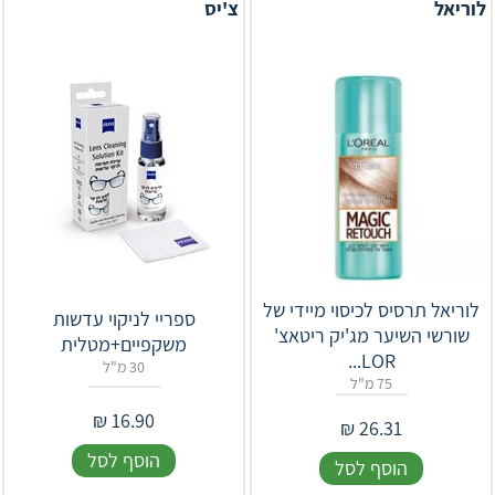
לוריאל
צ'יס
לוריאל תרסיס לכיסוי מיידי של
ספריי לניקוי עדשות
שורשי השיער מג'יק ריטאצ'
משקפיים+מטלית
LOR...
30 מ"ל
75 מ"ל
₪
16.90
₪
26.31
הוסף לסל
הוסף לסל