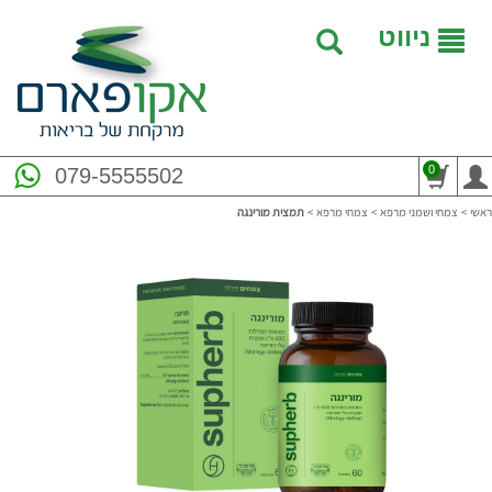
ניווט
0
079-5555502
ראשי
>
צמחי ושמני מרפא
>
צמחי מרפא
>
תמצית מורינגה