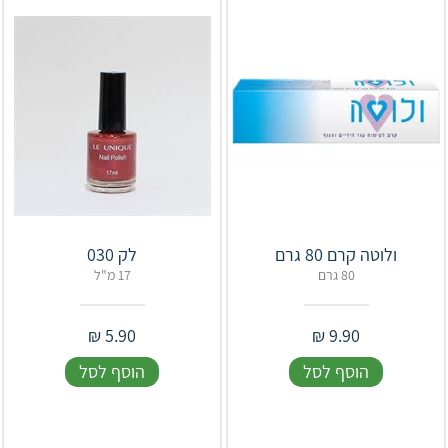
ולוטה קרם 80 גרם
לק 030
80 גרם
17 מ"ל
₪
5.90
₪
9.90
הוסף לסל
הוסף לסל