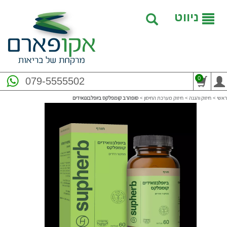
ניווט
0
079-5555502
ראשי
>
חיזוק והגנה
>
חיזוק מערכת החיסון
>
סופהרב קומפלקס ביופלבונואידים